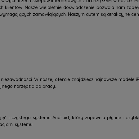
rwszych trzech sklepów internetowych z branży GSM w Polsce. Mi
h klientów. Nasze wieloletnie doświadczenie pozwala nam zap
 wymagających zamawiających. Naszym autem są atrakcyjne ceny,
 i niezawodności. W naszej ofercie znajdziesz najnowsze modele
dajnego narzędzia do pracy.
jęć i czystego systemu Android, który zapewnia płynne i szybkie
zacjami systemu.