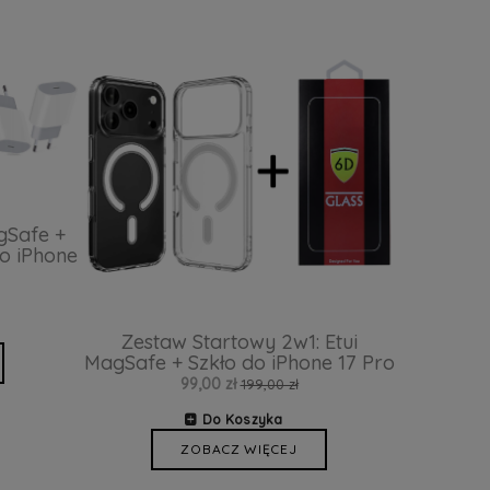
gSafe +
o iPhone
Zestaw Startowy 2w1: Etui
MagSafe + Szkło do iPhone 17 Pro
99,00 zł
199,00 zł
Do Koszyka
ZOBACZ WIĘCEJ