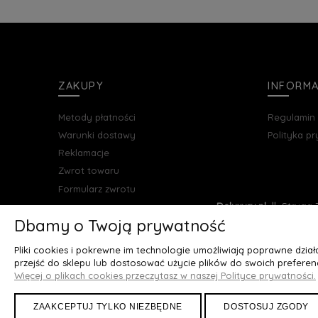
ZAKUPY
INFORM
Metody płatności
Regulamin
Warunki dostawy
Polityka p
Reklamacje
Zwrot towaru
Formularz zwrotu
Deluxury.pl
|| Struga 7
Dbamy o Twoją prywatność
Pliki cookies i pokrewne im technologie umożliwiają poprawne dzia
przejść do sklepu lub dostosować użycie plików do swoich preferenc
Więcej o plikach cookies przeczytasz w naszej Polityce prywatności.
ZAAKCEPTUJ TYLKO NIEZBĘDNE
DOSTOSUJ ZGODY