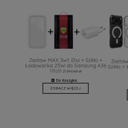
Zestaw MAX 3w1: Etui + Szkło +
Zestaw
Ładowarka 25W do Samsung A36
Szkło +
179,00 zł
247,00 zł
Do Koszyka
ZOBACZ WIĘCEJ