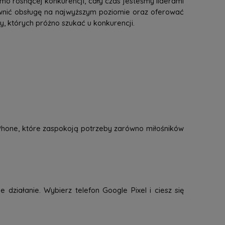
mo rosnącej konkurencji, cały czas jesteśmy liderami
ewnić obsługę na najwyższym poziomie oraz oferować
 których próżno szukać u konkurencji.
 iPhone, które zaspokoją potrzeby zarówno miłośników
 działanie. Wybierz telefon Google Pixel i ciesz się