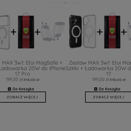
 MAX 3w1: Etui MagSafe +
Zestaw MAX 3w1: Etui Ma
 Ładowarka 20W do iPhone
Szkło + Ładowarka 20W d
17 Pro
17
199,00 zł
199,00 zł
348,00 zł
348,00 zł
Do Koszyka
Do Koszyka
ZOBACZ WIĘCEJ
ZOBACZ WIĘCEJ