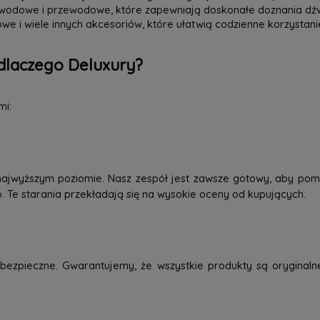
zewodowe i przewodowe, które zapewniają doskonałe doznania dź
we i wiele innych akcesoriów, które ułatwią codzienne korzystani
dlaczego Deluxury?
mi:
najwyższym poziomie. Nasz zespół jest zawsze gotowy, aby pom
o. Te starania przekładają się na wysokie oceny od kupujących.
ezpieczne. Gwarantujemy, że wszystkie produkty są oryginaln