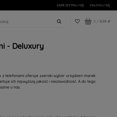
ZAREJESTRUJ SIĘ
ZALOGUJ SIĘ
0
/
0,00 zł
i - Deluxury
p z telefonami oferuje szeroki wybór urządzeń marek
tuje ich najwyższą jakość i niezawodność. A do tego
śnie u nas.