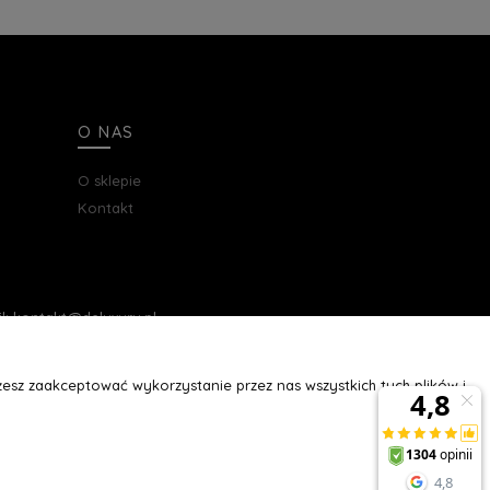
O NAS
O sklepie
Kontakt
ail: kontakt@deluxury.pl
esz zaakceptować wykorzystanie przez nas wszystkich tych plików i