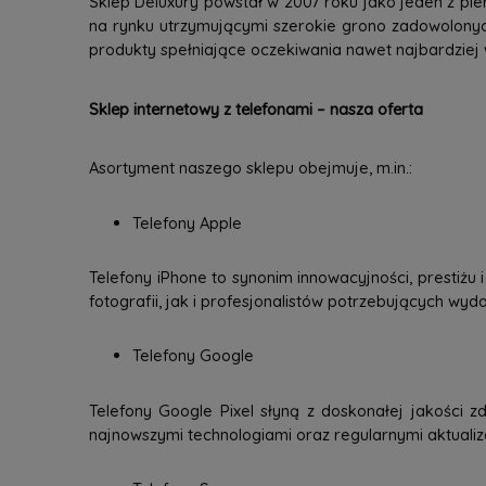
Sklep Deluxury powstał w 2007 roku jako jeden z pie
na rynku utrzymującymi szerokie grono zadowolonyc
produkty spełniające oczekiwania nawet najbardziej
Sklep internetowy z telefonami – nasza oferta
Asortyment naszego sklepu obejmuje, m.in.:
Telefony Apple
Telefony iPhone to synonim innowacyjności, prestiżu
fotografii, jak i profesjonalistów potrzebujących wy
Telefony Google
Telefony Google Pixel słyną z doskonałej jakości zd
najnowszymi technologiami oraz regularnymi aktuali