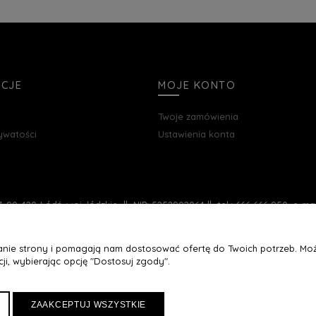
ACJE
MOJE KONTO
Twoje zamówienia
rywatości
Ustawienia konta
, 90-420 Łódź, woj. łódzkie || NIP: 5252902064 || tel.: 666 666 950, e-m
łanie strony i pomagają nam dostosować ofertę do Twoich potrzeb. Moż
ji, wybierając opcję "Dostosuj zgody".
ZAAKCEPTUJ WSZYSTKIE
Maxsote
Rocoto Theme. All rights reserved