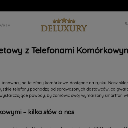
D/RTV
netowy z Telefonami Komórkowym
iej innowacyjne telefony komórkowe dostępne na rynku. Nasz skle
szystkie telefony pochodzą od sprawdzonych dostawców, co gwaran
 wystarczające powody, by zamówić swój wymarzony smartfon wła
owymi – kilka słów o nas