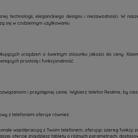
j technologii, eleganckiego designu i niezawodności. W nasze
dzą się w codziennym użytkowaniu.
kujących urządzeń o świetnym stosunku jakości do ceny. Xiao
eniących prostotę i funkcjonalność.
związaniom i przystępnej cenie. Wybierz telefon Realme, by ci
wy z telefonami oferuje również:
onale współpracują z Twoim telefonem, oferując szereg funkcji z
 naszej ofercie znajdziesz tablety o różnych parametrach, dostos