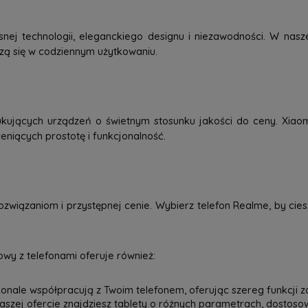
j technologii, eleganckiego designu i niezawodności. W nasze
dzą się w codziennym użytkowaniu.
kujących urządzeń o świetnym stosunku jakości do ceny. Xiao
eniących prostotę i funkcjonalność.
związaniom i przystępnej cenie. Wybierz telefon Realme, by ci
wy z telefonami oferuje również:
onale współpracują z Twoim telefonem, oferując szereg funkcji z
 naszej ofercie znajdziesz tablety o różnych parametrach, dostos