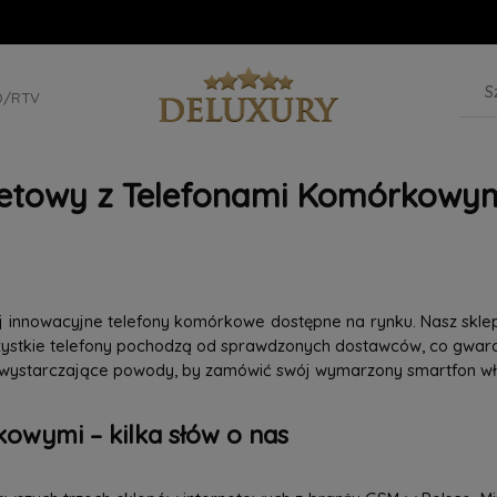
D/RTV
netowy z Telefonami Komórkowym
iej innowacyjne telefony komórkowe dostępne na rynku. Nasz skle
szystkie telefony pochodzą od sprawdzonych dostawców, co gwaran
 wystarczające powody, by zamówić swój wymarzony smartfon wła
owymi – kilka słów o nas