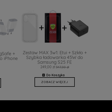
Zestaw MAX 3w1: Etui + Szkło +
gSafe +
Szybka ładowarka 45W do
o iPhone
Samsung S25 FE
249,00 zł
347,00 zł
Do Koszyka
ZOBACZ WIĘCEJ