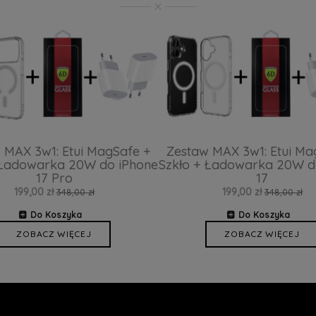
 MAX 3w1: Etui MagSafe +
Zestaw MAX 3w1: Etui Ma
 Ładowarka 20W do iPhone
Szkło + Ładowarka 20W d
17 Pro
17
199,00 zł
199,00 zł
348,00 zł
348,00 zł
Do Koszyka
Do Koszyka
ZOBACZ WIĘCEJ
ZOBACZ WIĘCEJ