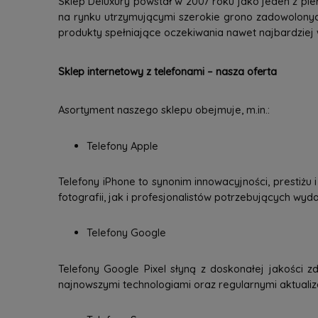
Sklep Deluxury powstał w 2007 roku jako jeden z pie
na rynku utrzymującymi szerokie grono zadowolonyc
produkty spełniające oczekiwania nawet najbardziej
Sklep internetowy z telefonami – nasza oferta
Asortyment naszego sklepu obejmuje, m.in.:
Telefony Apple
Telefony iPhone to synonim innowacyjności, prestiżu
fotografii, jak i profesjonalistów potrzebujących wy
Telefony Google
Telefony Google Pixel słyną z doskonałej jakości zd
najnowszymi technologiami oraz regularnymi aktuali