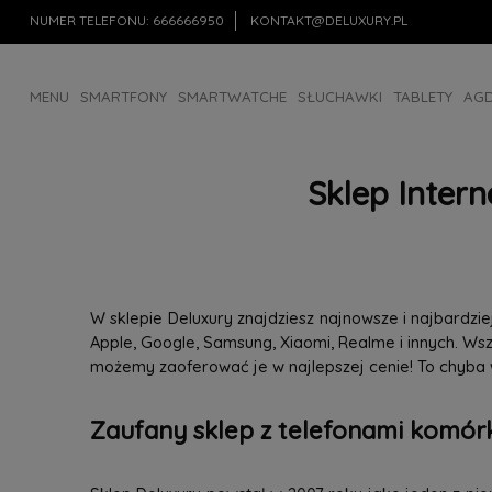
NUMER TELEFONU:
666666950
KONTAKT@DELUXURY.PL
MENU
SMARTFONY
SMARTWATCHE
SŁUCHAWKI
TABLETY
AG
AKCESORIA
OUTLET
Sklep Inter
W sklepie Deluxury znajdziesz najnowsze i najbardz
Apple, Google, Samsung, Xiaomi, Realme i innych. W
możemy zaoferować je w najlepszej cenie! To chyba
Zaufany sklep z telefonami komórk