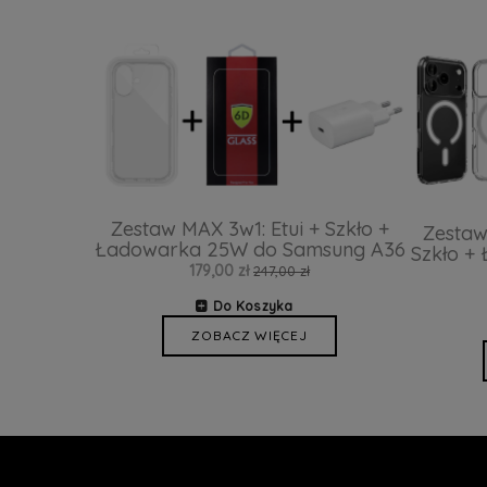
Zestaw MAX 3w1: Etui + Szkło +
Zestaw
Ładowarka 25W do Samsung A36
Szkło +
179,00 zł
247,00 zł
Do Koszyka
ZOBACZ WIĘCEJ