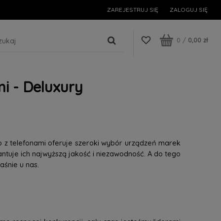
ZAREJESTRUJ SIĘ
ZALOGUJ SIĘ
0
/
0,00 zł
i - Deluxury
p z telefonami oferuje szeroki wybór urządzeń marek
tuje ich najwyższą jakość i niezawodność. A do tego
śnie u nas.