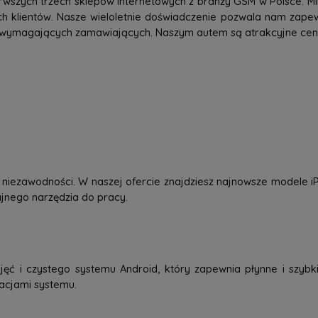
rwszych trzech sklepów internetowych z branży GSM w Polsce. Mi
h klientów. Nasze wieloletnie doświadczenie pozwala nam zap
 wymagających zamawiających. Naszym autem są atrakcyjne ceny,
 i niezawodności. W naszej ofercie znajdziesz najnowsze modele
dajnego narzędzia do pracy.
jęć i czystego systemu Android, który zapewnia płynne i szybkie
zacjami systemu.