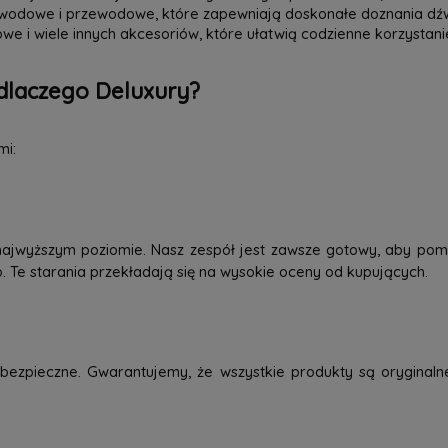
zewodowe i przewodowe, które zapewniają doskonałe doznania dź
we i wiele innych akcesoriów, które ułatwią codzienne korzystani
dlaczego Deluxury?
mi:
najwyższym poziomie. Nasz zespół jest zawsze gotowy, aby pom
o. Te starania przekładają się na wysokie oceny od kupujących.
ezpieczne. Gwarantujemy, że wszystkie produkty są oryginaln