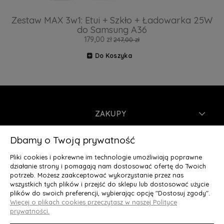
Zestaw MAX 3w1: Etui + Szkło + Ładowarka 25W
do Samsung A36
179,00 zł
247,00 zł
Do Koszyka
ZAKUPY
INFORMACJE
Dbamy o Twoją prywatność
Pliki cookies i pokrewne im technologie umożliwiają poprawne
MOJE KONTO
działanie strony i pomagają nam dostosować ofertę do Twoich
potrzeb. Możesz zaakceptować wykorzystanie przez nas
wszystkich tych plików i przejść do sklepu lub dostosować użycie
O NAS
plików do swoich preferencji, wybierając opcję "Dostosuj zgody".
Więcej o plikach cookies przeczytasz w naszej Polityce
Deluxury.pl
|| Struga 7, 90-420 Łódź, woj. łódzkie || NIP:
prywatności.
5252902064 || tel.: 666 666 950, e-mail: kontakt@deluxury.pl