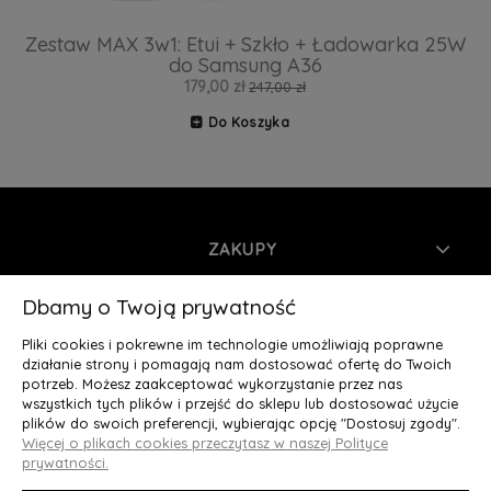
Zestaw MAX 3w1: Etui + Szkło + Ładowarka 25W
do Samsung A36
179,00 zł
247,00 zł
Do Koszyka
ZAKUPY
INFORMACJE
Dbamy o Twoją prywatność
Pliki cookies i pokrewne im technologie umożliwiają poprawne
MOJE KONTO
działanie strony i pomagają nam dostosować ofertę do Twoich
potrzeb. Możesz zaakceptować wykorzystanie przez nas
wszystkich tych plików i przejść do sklepu lub dostosować użycie
O NAS
plików do swoich preferencji, wybierając opcję "Dostosuj zgody".
Więcej o plikach cookies przeczytasz w naszej Polityce
Deluxury.pl
|| Struga 7, 90-420 Łódź, woj. łódzkie || NIP:
prywatności.
5252902064 || tel.: 666 666 950, e-mail: kontakt@deluxury.pl