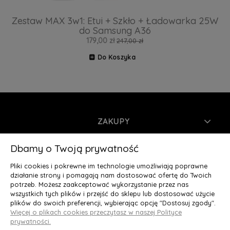
Zestaw MAX 3w1: Etui + Szkło + Ładowarka 25W
do Samsung A36
179,00 zł
247,00 zł
Do Koszyka
ZAKUPY
INFORMACJE
Dbamy o Twoją prywatność
Pliki cookies i pokrewne im technologie umożliwiają poprawne
MOJE KONTO
działanie strony i pomagają nam dostosować ofertę do Twoich
potrzeb. Możesz zaakceptować wykorzystanie przez nas
wszystkich tych plików i przejść do sklepu lub dostosować użycie
O NAS
plików do swoich preferencji, wybierając opcję "Dostosuj zgody".
Więcej o plikach cookies przeczytasz w naszej Polityce
Deluxury.pl
|| Struga 7, 90-420 Łódź, woj. łódzkie || NIP:
prywatności.
5252902064 || tel.: 666 666 950, e-mail: kontakt@deluxury.pl