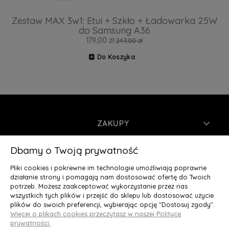
Zestaw MAX 3w1: Etui + Szkło + Ładowarka 25W
do Samsung A36
179,00 zł
247,00 zł
Do Koszyka
ZAKUPY
INFORMACJE
Dbamy o Twoją prywatność
Pliki cookies i pokrewne im technologie umożliwiają poprawne
MOJE KONTO
działanie strony i pomagają nam dostosować ofertę do Twoich
potrzeb. Możesz zaakceptować wykorzystanie przez nas
wszystkich tych plików i przejść do sklepu lub dostosować użycie
O NAS
plików do swoich preferencji, wybierając opcję "Dostosuj zgody".
Więcej o plikach cookies przeczytasz w naszej Polityce
Deluxury.pl
|| Struga 7, 90-420 Łódź, woj. łódzkie || NIP:
prywatności.