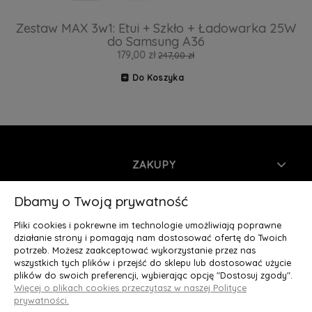
Zestaw MAX 3w1: Etui + Szkło + Ładowarka 25W
do Samsung A36
179,00 zł
247,00 zł
Do Koszyka
ZAKUPY
INFORMACJE
Dbamy o Twoją prywatność
Pliki cookies i pokrewne im technologie umożliwiają poprawne
MOJE KONTO
działanie strony i pomagają nam dostosować ofertę do Twoich
potrzeb. Możesz zaakceptować wykorzystanie przez nas
wszystkich tych plików i przejść do sklepu lub dostosować użycie
O NAS
plików do swoich preferencji, wybierając opcję "Dostosuj zgody".
Więcej o plikach cookies przeczytasz w naszej Polityce
Deluxury.pl
|| Struga 7, 90-420 Łódź, woj. łódzkie || NIP:
prywatności.
5252902064 || tel.: 666 666 950, e-mail: kontakt@deluxury.pl