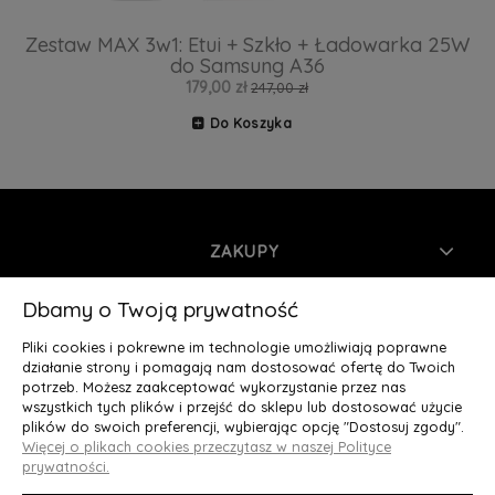
Zestaw MAX 3w1: Etui + Szkło + Ładowarka 25W
do Samsung A36
179,00 zł
247,00 zł
Do Koszyka
ZAKUPY
INFORMACJE
Dbamy o Twoją prywatność
Pliki cookies i pokrewne im technologie umożliwiają poprawne
MOJE KONTO
działanie strony i pomagają nam dostosować ofertę do Twoich
potrzeb. Możesz zaakceptować wykorzystanie przez nas
wszystkich tych plików i przejść do sklepu lub dostosować użycie
O NAS
plików do swoich preferencji, wybierając opcję "Dostosuj zgody".
Więcej o plikach cookies przeczytasz w naszej Polityce
Deluxury.pl
|| Struga 7, 90-420 Łódź, woj. łódzkie || NIP:
prywatności.
5252902064 || tel.: 666 666 950, e-mail: kontakt@deluxury.pl