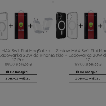
 MAX 3w1: Etui MagSafe +
Zestaw MAX 3w1: Etui Ma
 Ładowarka 20W do iPhone
Szkło + Ładowarka 20W d
17 Pro
17
199,00 zł
199,00 zł
348,00 zł
348,00 zł
Do Koszyka
Do Koszyka
ZOBACZ WIĘCEJ
ZOBACZ WIĘCEJ