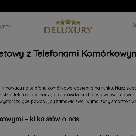
D/RTV
netowy z Telefonami Komórkowym
iej innowacyjne telefony komórkowe dostępne na rynku. Nasz skle
szystkie telefony pochodzą od sprawdzonych dostawców, co gwaran
 wystarczające powody, by zamówić swój wymarzony smartfon wła
owymi – kilka słów o nas