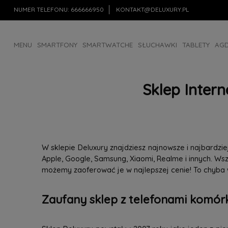
NUMER TELEFONU:
666666950
KONTAKT@DELUXURY.PL
MENU
SMARTFONY
SMARTWATCHE
SŁUCHAWKI
TABLETY
AG
AKCESORIA
OUTLET
Sklep Inter
W sklepie Deluxury znajdziesz najnowsze i najbardz
Apple, Google, Samsung, Xiaomi, Realme i innych. W
możemy zaoferować je w najlepszej cenie! To chyba
Zaufany sklep z telefonami komórk