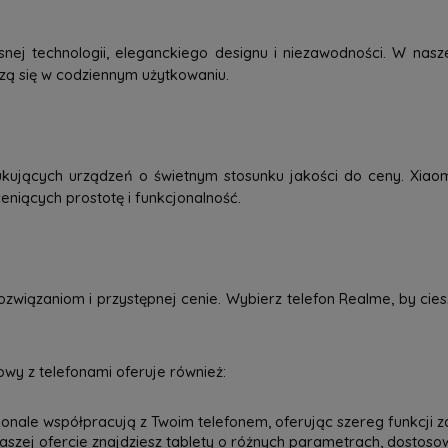
j technologii, eleganckiego designu i niezawodności. W nasze
dzą się w codziennym użytkowaniu.
kujących urządzeń o świetnym stosunku jakości do ceny. Xiao
eniących prostotę i funkcjonalność.
związaniom i przystępnej cenie. Wybierz telefon Realme, by ci
wy z telefonami oferuje również:
onale współpracują z Twoim telefonem, oferując szereg funkcji z
 naszej ofercie znajdziesz tablety o różnych parametrach, dostos