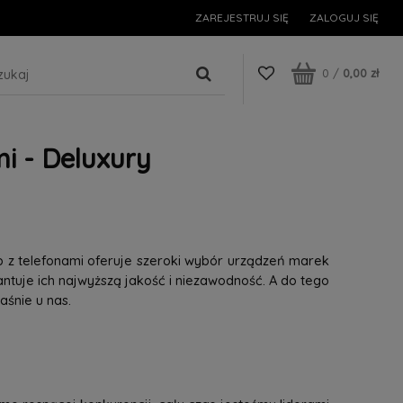
ZAREJESTRUJ SIĘ
ZALOGUJ SIĘ
0
/
0,00 zł
i - Deluxury
p z telefonami oferuje szeroki wybór urządzeń marek
tuje ich najwyższą jakość i niezawodność. A do tego
śnie u nas.