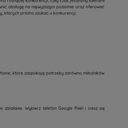
mo rosnącej konkurencji, cały czas jesteśmy liderami
ewnić obsługę na najwyższym poziomie oraz oferować
 których próżno szukać u konkurencji.
 iPhone, które zaspokoją potrzeby zarówno miłośników
 działanie. Wybierz telefon Google Pixel i ciesz się