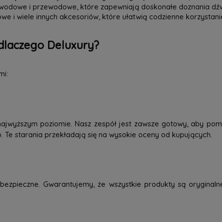
zewodowe i przewodowe, które zapewniają doskonałe doznania dź
we i wiele innych akcesoriów, które ułatwią codzienne korzystani
dlaczego Deluxury?
mi:
najwyższym poziomie. Nasz zespół jest zawsze gotowy, aby pom
o. Te starania przekładają się na wysokie oceny od kupujących.
ezpieczne. Gwarantujemy, że wszystkie produkty są oryginaln