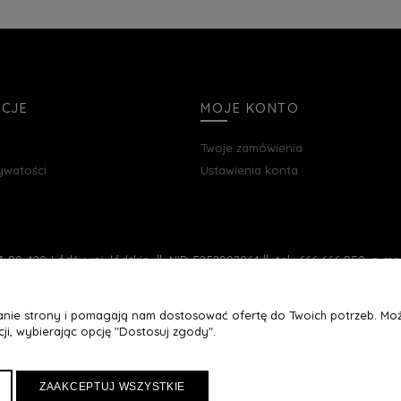
ACJE
MOJE KONTO
Twoje zamówienia
rywatości
Ustawienia konta
, 90-420 Łódź, woj. łódzkie || NIP: 5252902064 || tel.: 666 666 950, e-m
łanie strony i pomagają nam dostosować ofertę do Twoich potrzeb. Moż
ji, wybierając opcję "Dostosuj zgody".
ZAAKCEPTUJ WSZYSTKIE
Maxsote
Rocoto Theme. All rights reserved