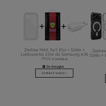
Zestaw MAX 3w1: Etui + Szkło +
Zestaw
Ładowarka 25W do Samsung A36
Szkło +
179,00 zł
247,00 zł
Do Koszyka
ZOBACZ WIĘCEJ