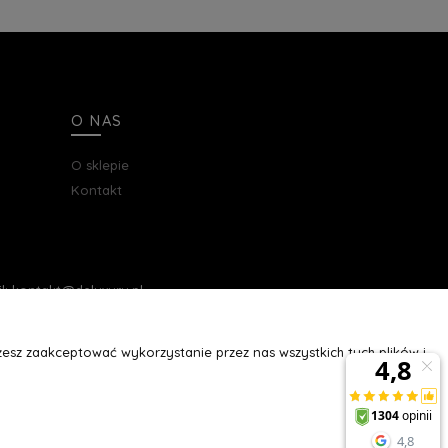
O NAS
O sklepie
Kontakt
ail: kontakt@deluxury.pl
esz zaakceptować wykorzystanie przez nas wszystkich tych plików i