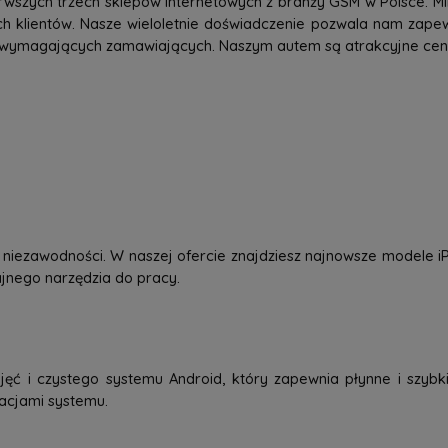
rwszych trzech sklepów internetowych z branży GSM w Polsce. Mi
h klientów. Nasze wieloletnie doświadczenie pozwala nam zap
 wymagających zamawiających. Naszym autem są atrakcyjne ceny,
 i niezawodności. W naszej ofercie znajdziesz najnowsze modele
dajnego narzędzia do pracy.
jęć i czystego systemu Android, który zapewnia płynne i szybkie
zacjami systemu.