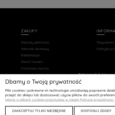
ZAKUPY
INFORM
Metody płatności
Regulamin
Warunki dostawy
Polityka p
Reklamacje
Zwrot towaru
Formularz zwrotu
Deluxury.pl
|| Struga 7
Dbamy o Twoją prywatność
Pliki cookies i pokrewne im technologie umożliwiają poprawne dzia
przejść do sklepu lub dostosować użycie plików do swoich preferenc
Więcej o plikach cookies przeczytasz w naszej Polityce prywatności.
ZAAKCEPTUJ TYLKO NIEZBĘDNE
DOSTOSUJ ZGODY