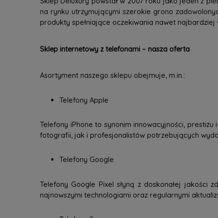
Sklep Deluxury powstał w 2007 roku jako jeden z pie
na rynku utrzymującymi szerokie grono zadowolonyc
produkty spełniające oczekiwania nawet najbardziej
Sklep internetowy z telefonami – nasza oferta
Asortyment naszego sklepu obejmuje, m.in.:
Telefony Apple
Telefony iPhone to synonim innowacyjności, prestiżu
fotografii, jak i profesjonalistów potrzebujących wy
Telefony Google
Telefony Google Pixel słyną z doskonałej jakości zd
najnowszymi technologiami oraz regularnymi aktuali