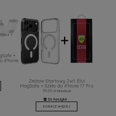
gSafe +
o iPhone
Zestaw Startowy 2w1: Etui
MagSafe + Szkło do iPhone 17 Pro
99,00 zł
199,00 zł
Do Koszyka
ZOBACZ WIĘCEJ