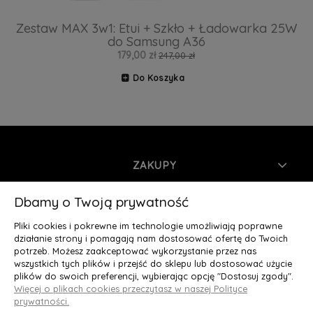
Zestaw MAX 3w1: Etui + Szkło + Ładowarka 25W
do Samsung A36
179,00 zł
247,00 zł
Do Koszyka
ZAKUPY
INFORMACJE
Dbamy o Twoją prywatność
Pliki cookies i pokrewne im technologie umożliwiają poprawne
MOJE KONTO
działanie strony i pomagają nam dostosować ofertę do Twoich
potrzeb. Możesz zaakceptować wykorzystanie przez nas
wszystkich tych plików i przejść do sklepu lub dostosować użycie
O NAS
plików do swoich preferencji, wybierając opcję "Dostosuj zgody".
Więcej o plikach cookies przeczytasz w naszej Polityce
Deluxury.pl
|| Struga 7, 90-420 Łódź, woj. łódzkie || NIP:
prywatności.
5252902064 || tel.: 666 666 950, e-mail: kontakt@deluxury.pl