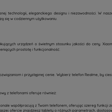
j technologii, eleganckiego designu i niezawodności. W nasze
dzą się w codziennym użytkowaniu.
kujących urządzeń o świetnym stosunku jakości do ceny. Xiao
eniących prostotę i funkcjonalność.
związaniom i przystępnej cenie. Wybierz telefon Realme, by ci
wy z telefonami oferuje również:
onale współpracują z Twoim telefonem, oferując szereg funkcji z
 naszej ofercie znajdziesz tablety o różnych parametrach, dostos