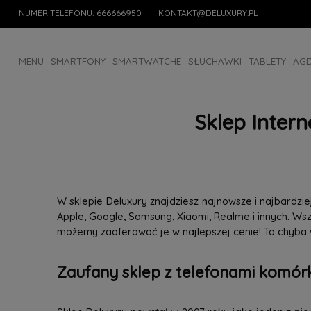
NUMER TELEFONU:
666666950
KONTAKT@DELUXURY.PL
MENU
SMARTFONY
SMARTWATCHE
SŁUCHAWKI
TABLETY
AG
AKCESORIA
OUTLET
Sklep Inter
W sklepie Deluxury znajdziesz najnowsze i najbardz
Apple, Google, Samsung, Xiaomi, Realme i innych. W
możemy zaoferować je w najlepszej cenie! To chyba
Zaufany sklep z telefonami komórk