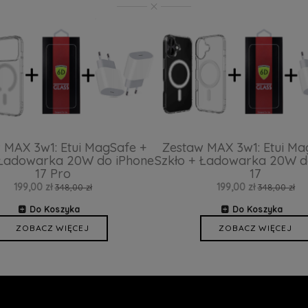
 MAX 3w1: Etui MagSafe +
Zestaw MAX 3w1: Etui Ma
 Ładowarka 20W do iPhone
Szkło + Ładowarka 20W d
17 Pro
17
199,00 zł
199,00 zł
348,00 zł
348,00 zł
Do Koszyka
Do Koszyka
ZOBACZ WIĘCEJ
ZOBACZ WIĘCEJ