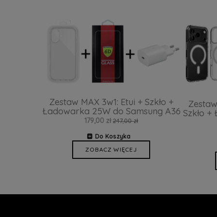
Zestaw MAX 3w1: Etui + Szkło +
Zestaw
Ładowarka 25W do Samsung A36
Szkło +
179,00 zł
247,00 zł
Do Koszyka
ZOBACZ WIĘCEJ