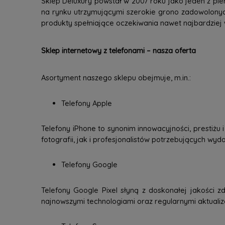
Sklep Deluxury powstał w 2007 roku jako jeden z pie
na rynku utrzymującymi szerokie grono zadowolonyc
produkty spełniające oczekiwania nawet najbardziej
Sklep internetowy z telefonami – nasza oferta
Asortyment naszego sklepu obejmuje, m.in.:
Telefony Apple
Telefony iPhone to synonim innowacyjności, prestiżu
fotografii, jak i profesjonalistów potrzebujących wy
Telefony Google
Telefony Google Pixel słyną z doskonałej jakości zd
najnowszymi technologiami oraz regularnymi aktuali