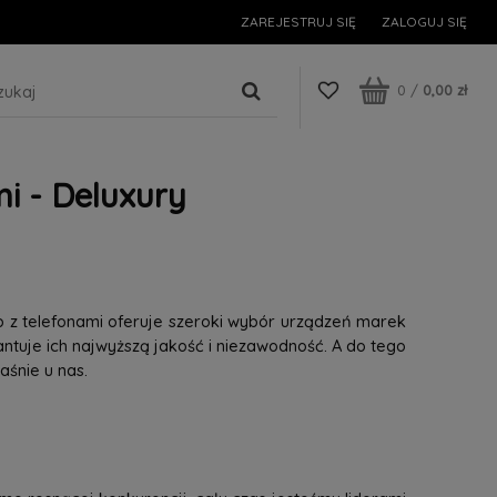
ZAREJESTRUJ SIĘ
ZALOGUJ SIĘ
0
/
0,00 zł
i - Deluxury
p z telefonami oferuje szeroki wybór urządzeń marek
tuje ich najwyższą jakość i niezawodność. A do tego
śnie u nas.