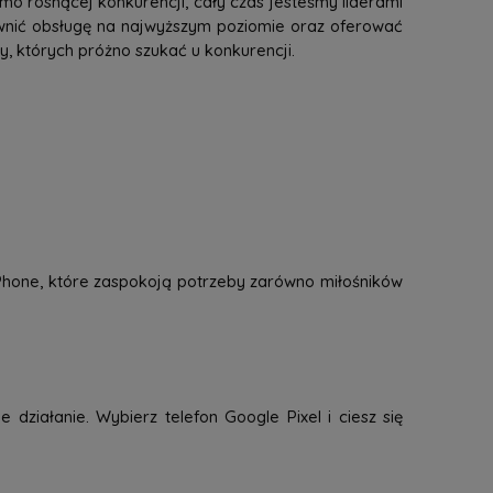
mo rosnącej konkurencji, cały czas jesteśmy liderami
ewnić obsługę na najwyższym poziomie oraz oferować
 których próżno szukać u konkurencji.
 iPhone, które zaspokoją potrzeby zarówno miłośników
 działanie. Wybierz telefon Google Pixel i ciesz się