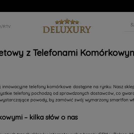
D/RTV
netowy z Telefonami Komórkowym
iej innowacyjne telefony komórkowe dostępne na rynku. Nasz skle
szystkie telefony pochodzą od sprawdzonych dostawców, co gwaran
 wystarczające powody, by zamówić swój wymarzony smartfon wła
owymi – kilka słów o nas