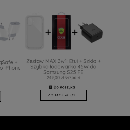
Zestaw MAX 3w1: Etui + Szkło +
gSafe +
Szybka ładowarka 45W do
o iPhone
Samsung S25 FE
249,00 zł
347,00 zł
Do Koszyka
ZOBACZ WIĘCEJ