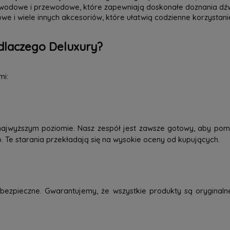
zewodowe i przewodowe, które zapewniają doskonałe doznania dź
we i wiele innych akcesoriów, które ułatwią codzienne korzystani
dlaczego Deluxury?
mi:
najwyższym poziomie. Nasz zespół jest zawsze gotowy, aby pom
o. Te starania przekładają się na wysokie oceny od kupujących.
ezpieczne. Gwarantujemy, że wszystkie produkty są oryginaln