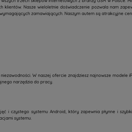
rwszych trzech sklepów internetowych z branży GSM w Polsce. Mi
h klientów. Nasze wieloletnie doświadczenie pozwala nam zap
 wymagających zamawiających. Naszym autem są atrakcyjne ceny,
 i niezawodności. W naszej ofercie znajdziesz najnowsze modele
dajnego narzędzia do pracy.
jęć i czystego systemu Android, który zapewnia płynne i szybkie
zacjami systemu.