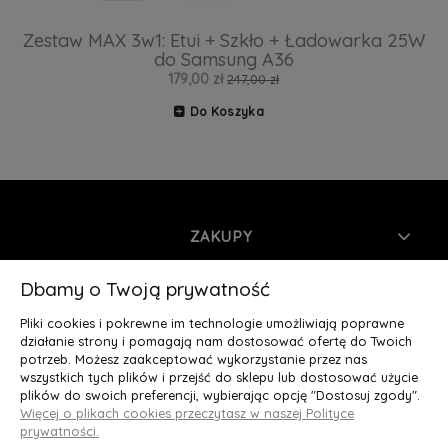
Zestaw MAX 3w1: Etui + Szkło + Ładowarka 25W
do Samsung A36
179,00 zł
247,00 zł
Do Koszyka
ZAKUPY
INFORMACJE
Dbamy o Twoją prywatność
Pliki cookies i pokrewne im technologie umożliwiają poprawne
MOJE KONTO
działanie strony i pomagają nam dostosować ofertę do Twoich
potrzeb. Możesz zaakceptować wykorzystanie przez nas
wszystkich tych plików i przejść do sklepu lub dostosować użycie
O NAS
plików do swoich preferencji, wybierając opcję "Dostosuj zgody".
Więcej o plikach cookies przeczytasz w naszej Polityce
Deluxury.pl
|| Struga 7, 90-420 Łódź, woj. łódzkie || NIP:
prywatności.
5252902064 || tel.: 666 666 950, e-mail: kontakt@deluxury.pl