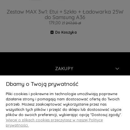
Zestaw MAX 3w1: Etui + Szkło + Ładowarka 25W
do Samsung A36
179,00 zł
247,00 zł
Do Koszyka
ZAKUPY
INFORMACJE
Dbamy o Twoją prywatność
Pliki cookies i pokrewne im technologie umożliwiają poprawne
MOJE KONTO
działanie strony i pomagają nam dostosować ofertę do Twoich
potrzeb. Możesz zaakceptować wykorzystanie przez nas
wszystkich tych plików i przejść do sklepu lub dostosować użycie
O NAS
plików do swoich preferencji, wybierając opcję "Dostosuj zgody".
Więcej o plikach cookies przeczytasz w naszej Polityce
Deluxury.pl
|| Struga 7, 90-420 Łódź, woj. łódzkie || NIP:
prywatności.
5252902064 || tel.: 666 666 950, e-mail: kontakt@deluxury.pl