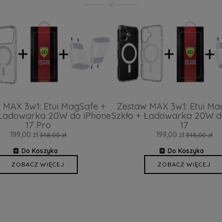
 MAX 3w1: Etui MagSafe +
Zestaw MAX 3w1: Etui Ma
 Ładowarka 20W do iPhone
Szkło + Ładowarka 20W d
17 Pro
17
199,00 zł
199,00 zł
348,00 zł
348,00 zł
Do Koszyka
Do Koszyka
ZOBACZ WIĘCEJ
ZOBACZ WIĘCEJ