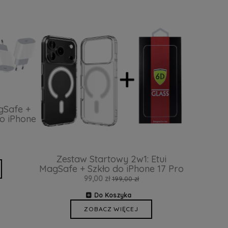
gSafe +
o iPhone
Zestaw Startowy 2w1: Etui
MagSafe + Szkło do iPhone 17 Pro
99,00 zł
199,00 zł
Do Koszyka
ZOBACZ WIĘCEJ