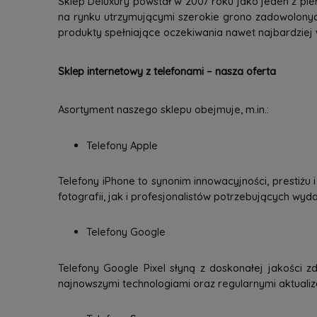
Sklep Deluxury powstał w 2007 roku jako jeden z pie
na rynku utrzymującymi szerokie grono zadowolonyc
produkty spełniające oczekiwania nawet najbardziej
Sklep internetowy z telefonami – nasza oferta
Asortyment naszego sklepu obejmuje, m.in.:
Telefony Apple
Telefony iPhone to synonim innowacyjności, prestiżu
fotografii, jak i profesjonalistów potrzebujących wy
Telefony Google
Telefony Google Pixel słyną z doskonałej jakości zd
najnowszymi technologiami oraz regularnymi aktuali