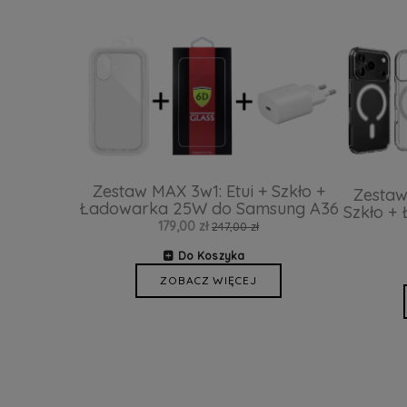
Zestaw MAX 3w1: Etui + Szkło +
Zestaw
Ładowarka 25W do Samsung A36
Szkło +
179,00 zł
247,00 zł
Do Koszyka
ZOBACZ WIĘCEJ