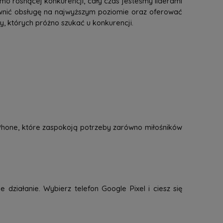
mo rosnącej konkurencji, cały czas jesteśmy liderami
ewnić obsługę na najwyższym poziomie oraz oferować
 których próżno szukać u konkurencji.
 iPhone, które zaspokoją potrzeby zarówno miłośników
 działanie. Wybierz telefon Google Pixel i ciesz się