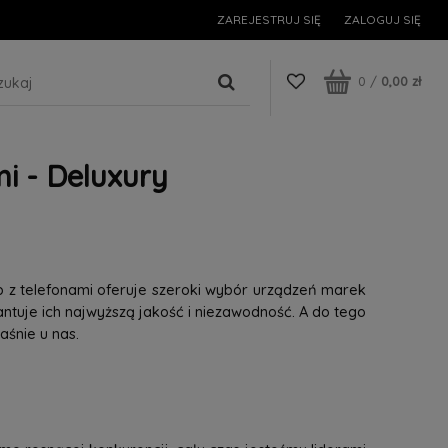
ZAREJESTRUJ SIĘ
ZALOGUJ SIĘ
0
/
0,00 zł
i - Deluxury
p z telefonami oferuje szeroki wybór urządzeń marek
tuje ich najwyższą jakość i niezawodność. A do tego
śnie u nas.