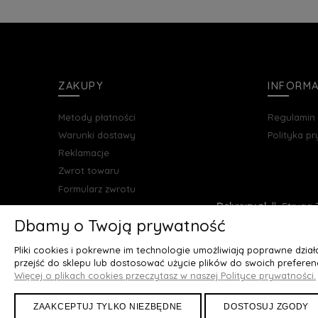
ZAKUPY
INFORM
Metody płatności
Regulamin
Warunki dostawy
Polityka p
Reklamacje
Zwrot towaru
Formularz zwrotu
Deluxury.pl
|| Struga 7
Dbamy o Twoją prywatność
Pliki cookies i pokrewne im technologie umożliwiają poprawne dzia
przejść do sklepu lub dostosować użycie plików do swoich preferenc
Więcej o plikach cookies przeczytasz w naszej Polityce prywatności.
ZAAKCEPTUJ TYLKO NIEZBĘDNE
DOSTOSUJ ZGODY