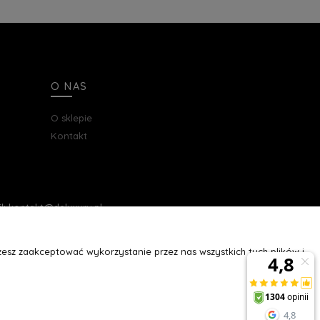
O NAS
O sklepie
Kontakt
ail: kontakt@deluxury.pl
esz zaakceptować wykorzystanie przez nas wszystkich tych plików i