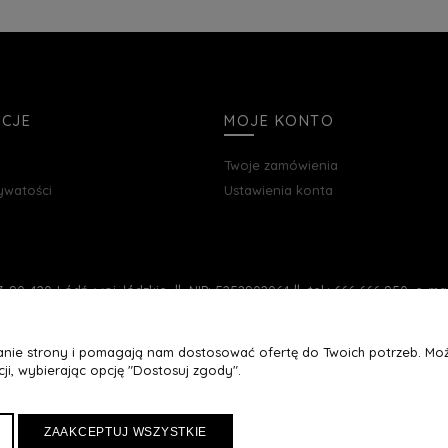
ACJE
MOJE KONTO
Twoje zamówienia
rywatości
Ustawienia konta
, 90-420 Łódź, woj. łódzkie || NIP: 5252902064 || tel.: 666 666 950, e-m
łanie strony i pomagają nam dostosować ofertę do Twoich potrzeb. Moż
ji, wybierając opcję "Dostosuj zgody".
ZAAKCEPTUJ WSZYSTKIE
Maxsote
Rocoto Theme. All rights reserved