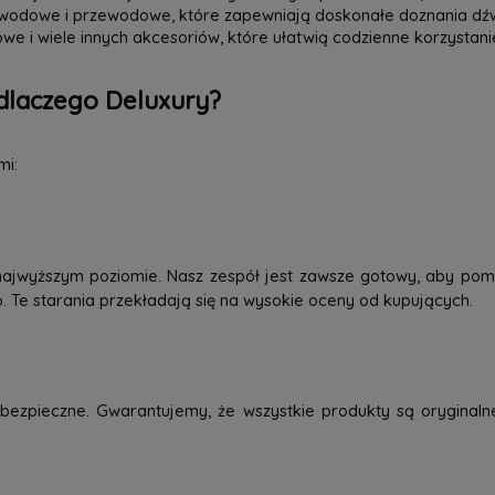
zewodowe i przewodowe, które zapewniają doskonałe doznania dź
we i wiele innych akcesoriów, które ułatwią codzienne korzystani
dlaczego Deluxury?
mi:
najwyższym poziomie. Nasz zespół jest zawsze gotowy, aby pom
o. Te starania przekładają się na wysokie oceny od kupujących.
ezpieczne. Gwarantujemy, że wszystkie produkty są oryginaln