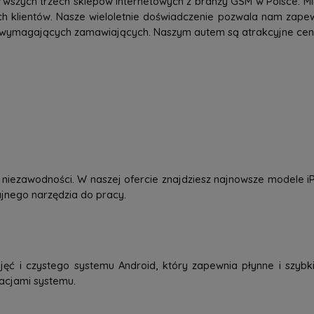
rwszych trzech sklepów internetowych z branży GSM w Polsce. Mi
h klientów. Nasze wieloletnie doświadczenie pozwala nam zap
 wymagających zamawiających. Naszym autem są atrakcyjne ceny,
 i niezawodności. W naszej ofercie znajdziesz najnowsze modele
dajnego narzędzia do pracy.
jęć i czystego systemu Android, który zapewnia płynne i szybkie
zacjami systemu.