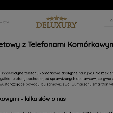
D/RTV
netowy z Telefonami Komórkowym
iej innowacyjne telefony komórkowe dostępne na rynku. Nasz skle
szystkie telefony pochodzą od sprawdzonych dostawców, co gwaran
 wystarczające powody, by zamówić swój wymarzony smartfon wła
owymi – kilka słów o nas