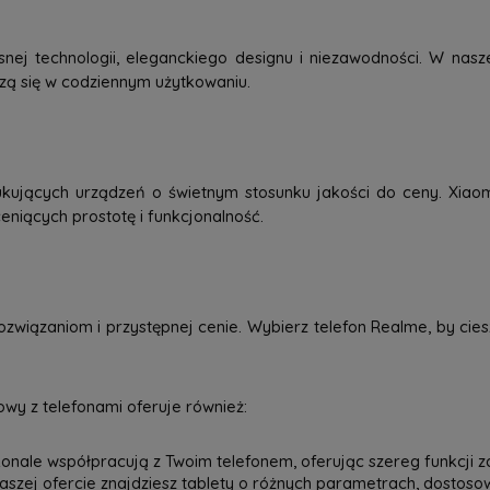
j technologii, eleganckiego designu i niezawodności. W nasze
dzą się w codziennym użytkowaniu.
kujących urządzeń o świetnym stosunku jakości do ceny. Xiao
eniących prostotę i funkcjonalność.
związaniom i przystępnej cenie. Wybierz telefon Realme, by ci
wy z telefonami oferuje również:
onale współpracują z Twoim telefonem, oferując szereg funkcji z
 naszej ofercie znajdziesz tablety o różnych parametrach, dostos