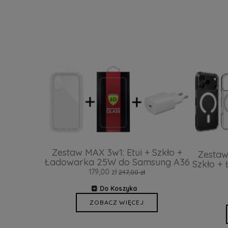
Zestaw MAX 3w1: Etui + Szkło +
Zestaw
Ładowarka 25W do Samsung A36
Szkło +
179,00 zł
247,00 zł
Do Koszyka
ZOBACZ WIĘCEJ