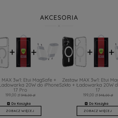
AKCESORIA
 MAX 3w1: Etui MagSafe +
Zestaw MAX 3w1: Etui Ma
 Ładowarka 20W do iPhone
Szkło + Ładowarka 20W d
17 Pro
17
199,00 zł
199,00 zł
348,00 zł
348,00 zł
Do Koszyka
Do Koszyka
ZOBACZ WIĘCEJ
ZOBACZ WIĘCEJ