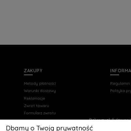
ZAKUPY
INFORM
Metody płatności
Regulamin
Warunki dostawy
Polityka p
Reklamacje
Zwrot towaru
Formularz zwrotu
Deluxury.pl
|| Struga 7
Dbamy o Twoją prywatność