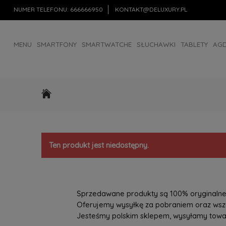
NUMER TELEFONU:
666666950
KONTAKT@DELUXURY.PL
MENU
SMARTFONY
SMARTWATCHE
SŁUCHAWKI
TABLETY
AG
AKCESORIA
OUTLET
Ten produkt jest niedostępny.
Sprzedawane produkty są 100% oryginalne, 
Oferujemy wysyłkę za pobraniem oraz wszys
Jesteśmy polskim sklepem, wysyłamy towary 