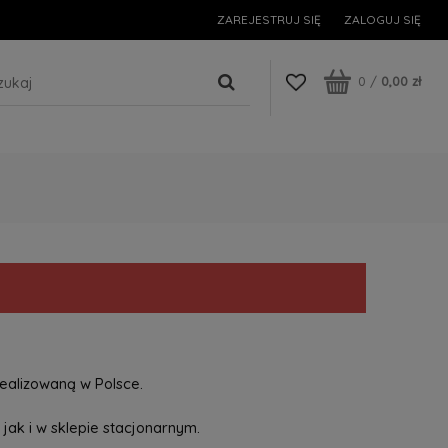
ZAREJESTRUJ SIĘ
ZALOGUJ SIĘ
0
/
0,00 zł
ealizowaną w Polsce.
jak i w sklepie stacjonarnym.