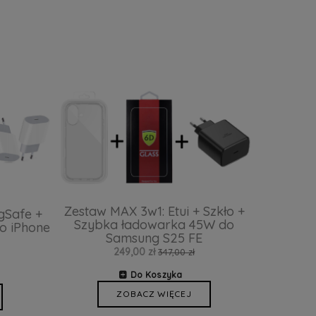
Zestaw MAX 3w1: Etui + Szkło +
gSafe +
Szybka ładowarka 45W do
o iPhone
Samsung S25 FE
249,00 zł
347,00 zł
Do Koszyka
ZOBACZ WIĘCEJ