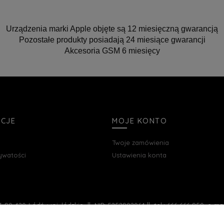
Urządzenia marki Apple objęte są 12 miesięczną gwarancją
Pozostałe produkty posiadają 24 miesiące gwarancji
Akcesoria GSM 6 miesięcy
ACJE
MOJE KONTO
Twoje zamówienia
rywatości
Ustawienia konta
, 90-420 Łódź, woj. łódzkie || NIP: 5252902064 || tel.: 666 666 950, e-m