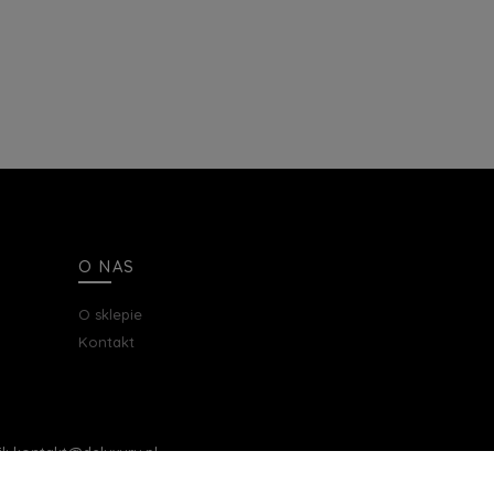
O NAS
O sklepie
Kontakt
ail: kontakt@deluxury.pl