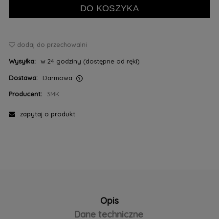
DO KOSZYKA
dodaj do przechowalni
Wysyłka:
w 24 godziny (dostępne od ręki)
Dostawa:
Darmowa
Cena nie zawiera ewentualnych kosztów płatności
Producent:
3MK
zapytaj o produkt
Opis
Dane techniczne