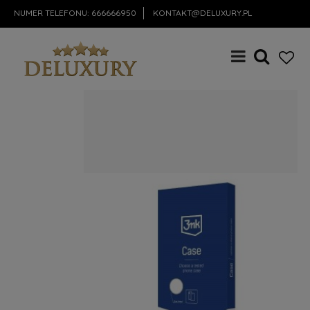
NUMER TELEFONU:
666666950
KONTAKT@DELUXURY.PL