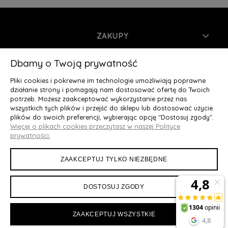
ZAKUPY
INFORMACJE
Dbamy o Twoją prywatność
Pliki cookies i pokrewne im technologie umożliwiają poprawne
MOJE KONTO
działanie strony i pomagają nam dostosować ofertę do Twoich
potrzeb. Możesz zaakceptować wykorzystanie przez nas
wszystkich tych plików i przejść do sklepu lub dostosować użycie
O NAS
plików do swoich preferencji, wybierając opcję "Dostosuj zgody".
Więcej o plikach cookies przeczytasz w naszej Polityce
Deluxury.pl
|| Struga 7, 90-420 Łódź, woj. łódzkie || NIP:
prywatności.
5252902064 || tel.: 666 666 950, e-mail: kontakt@deluxury.pl
ZAAKCEPTUJ TYLKO NIEZBĘDNE
DOSTOSUJ ZGODY
ZAAKCEPTUJ WSZYSTKIE
Maxsote
Rocoto Theme. All rights reserved