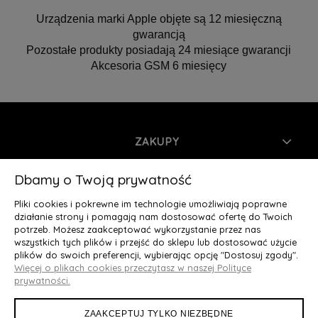
Urządzenia marki Apple objęte są 12 miesięczną
gwarancją
Pozostałe produkty posiadają 24 miesiące gwarancji
Akcesoria GSM 6 miesięcy
ZAKUPY
INFORMACJE
Dbamy o Twoją prywatność
Pliki cookies i pokrewne im technologie umożliwiają poprawne
MOJE KONTO
działanie strony i pomagają nam dostosować ofertę do Twoich
potrzeb. Możesz zaakceptować wykorzystanie przez nas
wszystkich tych plików i przejść do sklepu lub dostosować użycie
O NAS
plików do swoich preferencji, wybierając opcję "Dostosuj zgody".
Więcej o plikach cookies przeczytasz w naszej Polityce
Deluxury.pl
|| Struga 7, 90-420 Łódź, woj. łódzkie || NIP:
prywatności.
5252902064 || tel.: 666 666 950, e-mail: kontakt@deluxury.pl
ZAAKCEPTUJ TYLKO NIEZBĘDNE