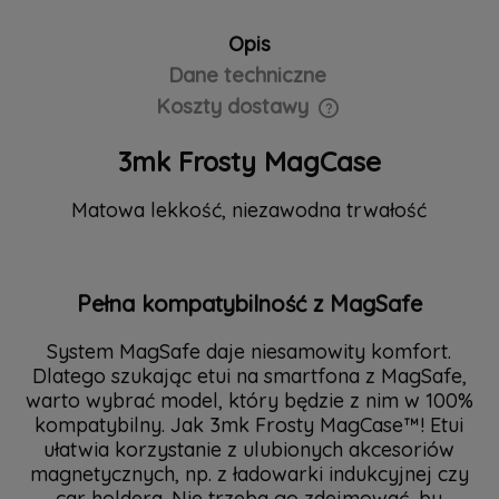
Opis
Dane techniczne
Koszty dostawy
Cena nie zawiera ewentualnych kosztów płatności
3mk Frosty MagCase
Matowa lekkość, niezawodna trwałość
Pełna kompatybilność z MagSafe
System MagSafe daje niesamowity komfort.
Dlatego szukając etui na smartfona z MagSafe,
warto wybrać model, który będzie z nim w 100%
kompatybilny. Jak 3mk Frosty MagCase™! Etui
ułatwia korzystanie z ulubionych akcesoriów
magnetycznych, np. z ładowarki indukcyjnej czy
car holdera. Nie trzeba go zdejmować, by