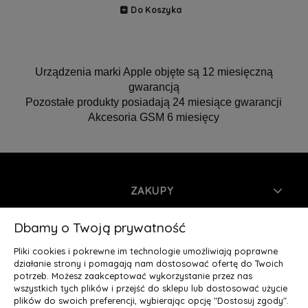
Do Koszyka
Urządzenia marki Apple objęte są 12 miesięczną
gwarancją
Pozostałe produkty posiadają 24 miesiące gwarancji
Akcesoria GSM 6 miesięcy
ZAKUPY
INFORMACJE
Dbamy o Twoją prywatność
Pliki cookies i pokrewne im technologie umożliwiają poprawne
MOJE KONTO
działanie strony i pomagają nam dostosować ofertę do Twoich
potrzeb. Możesz zaakceptować wykorzystanie przez nas
wszystkich tych plików i przejść do sklepu lub dostosować użycie
O NAS
plików do swoich preferencji, wybierając opcję "Dostosuj zgody".