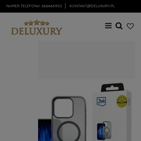
NUMER TELEFONU:
666666950
KONTAKT@DELUXURY.PL