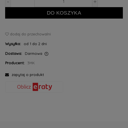
-
+
DO KOSZYKA
dodaj do przechowalni
Wysyłka:
od 1 do 2 dni
Dostawa:
Darmowa
Cena nie zawiera ewentualnych kosztów płatności
Producent:
3MK
zapytaj o produkt