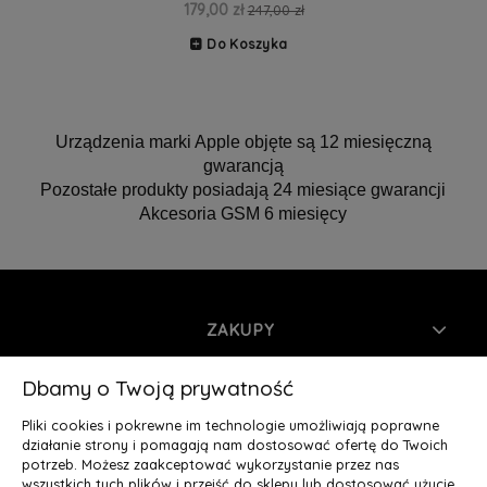
179,00 zł
247,00 zł
Do Koszyka
Urządzenia marki Apple objęte są 12 miesięczną
gwarancją
Pozostałe produkty posiadają 24 miesiące gwarancji
Akcesoria GSM 6 miesięcy
ZAKUPY
INFORMACJE
Dbamy o Twoją prywatność
Pliki cookies i pokrewne im technologie umożliwiają poprawne
MOJE KONTO
działanie strony i pomagają nam dostosować ofertę do Twoich
potrzeb. Możesz zaakceptować wykorzystanie przez nas
wszystkich tych plików i przejść do sklepu lub dostosować użycie