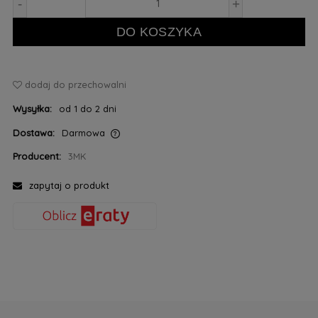
-
+
DO KOSZYKA
dodaj do przechowalni
Wysyłka:
od 1 do 2 dni
Dostawa:
Darmowa
Cena nie zawiera ewentualnych kosztów płatności
Producent:
3MK
zapytaj o produkt