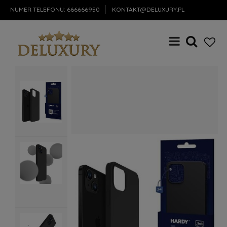
NUMER TELEFONU:
666666950
KONTAKT@DELUXURY.PL