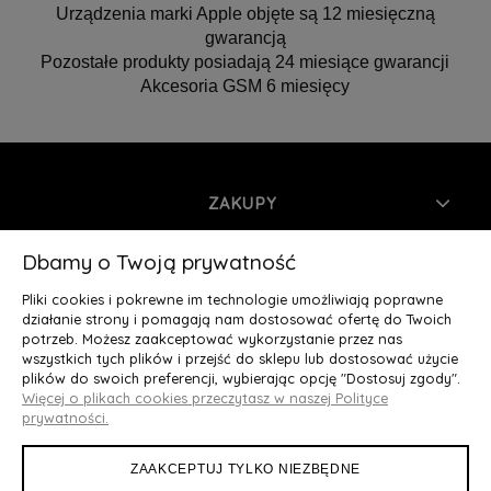
Urządzenia marki Apple objęte są 12 miesięczną
gwarancją
Pozostałe produkty posiadają 24 miesiące gwarancji
Akcesoria GSM 6 miesięcy
ZAKUPY
INFORMACJE
Dbamy o Twoją prywatność
Pliki cookies i pokrewne im technologie umożliwiają poprawne
MOJE KONTO
działanie strony i pomagają nam dostosować ofertę do Twoich
potrzeb. Możesz zaakceptować wykorzystanie przez nas
wszystkich tych plików i przejść do sklepu lub dostosować użycie
O NAS
plików do swoich preferencji, wybierając opcję "Dostosuj zgody".
Więcej o plikach cookies przeczytasz w naszej Polityce
Deluxury.pl
|| Struga 7, 90-420 Łódź, woj. łódzkie || NIP:
prywatności.
5252902064 || tel.: 666 666 950, e-mail: kontakt@deluxury.pl
ZAAKCEPTUJ TYLKO NIEZBĘDNE