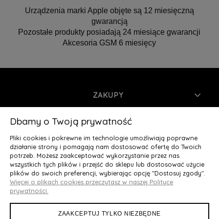
Urządzenia marki Apple objęte są 12 miesięczną
gwarancją
Pozostałe produkty posiadają 24 miesiące gwarancji
Akcesoria GSM 6 miesięcy
ZAKUPY
INFORMACJE
Dbamy o Twoją prywatność
Pliki cookies i pokrewne im technologie umożliwiają poprawne
MOJE KONTO
działanie strony i pomagają nam dostosować ofertę do Twoich
potrzeb. Możesz zaakceptować wykorzystanie przez nas
wszystkich tych plików i przejść do sklepu lub dostosować użycie
O NAS
plików do swoich preferencji, wybierając opcję "Dostosuj zgody".
Więcej o plikach cookies przeczytasz w naszej Polityce
Deluxury.pl
|| Struga 7, 90-420 Łódź, woj. łódzkie || NIP:
prywatności.
5252902064 || tel.: 666 666 950, e-mail: kontakt@deluxury.pl
ZAAKCEPTUJ TYLKO NIEZBĘDNE