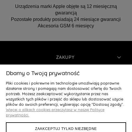
Urządzenia marki Apple objęte są 12 miesięczną
gwarancją
Pozostałe produkty posiadają 24 miesiące gwarancji
Akcesoria GSM 6 miesięcy
ZAKUPY
INFORMACJE
Dbamy o Twoją prywatność
Pliki cookies i pokrewne im technologie umożliwiają poprawne
MOJE KONTO
działanie strony i pomagają nam dostosować ofertę do Twoich
potrzeb. Możesz zaakceptować wykorzystanie przez nas
wszystkich tych plików i przejść do sklepu lub dostosować użycie
O NAS
plików do swoich preferencji, wybierając opcję "Dostosuj zgody".
Więcej o plikach cookies przeczytasz w naszej Polityce
Deluxury.pl
|| Struga 7, 90-420 Łódź, woj. łódzkie || NIP:
prywatności.
5252902064 || tel.: 666 666 950, e-mail: kontakt@deluxury.pl
ZAAKCEPTUJ TYLKO NIEZBĘDNE