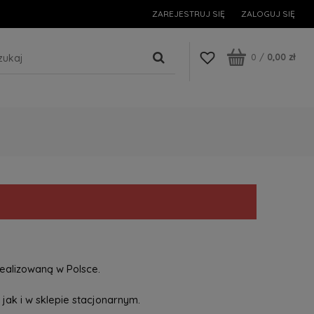
ZAREJESTRUJ SIĘ
ZALOGUJ SIĘ
0
/
0,00 zł
ealizowaną w Polsce.
jak i w sklepie stacjonarnym.