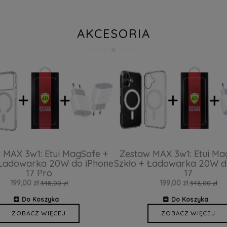
AKCESORIA
 MAX 3w1: Etui MagSafe +
Zestaw MAX 3w1: Etui Ma
 Ładowarka 20W do iPhone
Szkło + Ładowarka 20W d
17 Pro
17
199,00 zł
199,00 zł
348,00 zł
348,00 zł
Do Koszyka
Do Koszyka
ZOBACZ WIĘCEJ
ZOBACZ WIĘCEJ