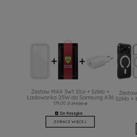
Zestaw MAX 3w1: Etui + Szkło +
Zestaw
Ładowarka 25W do Samsung A36
Szkło +
179,00 zł
247,00 zł
Do Koszyka
ZOBACZ WIĘCEJ