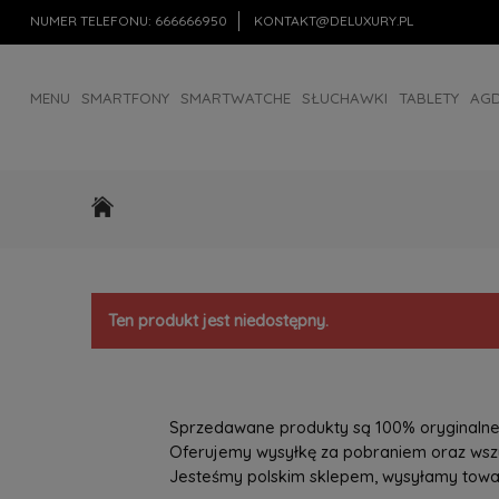
NUMER TELEFONU:
666666950
KONTAKT@DELUXURY.PL
MENU
SMARTFONY
SMARTWATCHE
SŁUCHAWKI
TABLETY
AG
AKCESORIA
OUTLET
Ten produkt jest niedostępny.
Sprzedawane produkty są 100% oryginalne, 
Oferujemy wysyłkę za pobraniem oraz wszys
Jesteśmy polskim sklepem, wysyłamy towary 