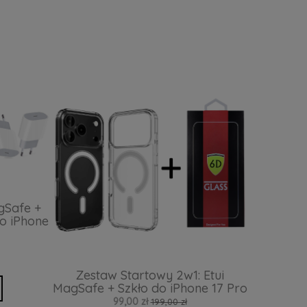
gSafe +
o iPhone
Zestaw Startowy 2w1: Etui
MagSafe + Szkło do iPhone 17 Pro
99,00 zł
199,00 zł