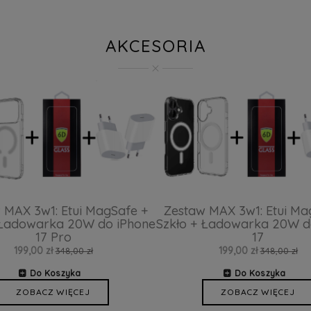
AKCESORIA
 MAX 3w1: Etui MagSafe +
Zestaw MAX 3w1: Etui Ma
 Ładowarka 20W do iPhone
Szkło + Ładowarka 20W d
17 Pro
17
199,00 zł
199,00 zł
348,00 zł
348,00 zł
Do Koszyka
Do Koszyka
ZOBACZ WIĘCEJ
ZOBACZ WIĘCEJ