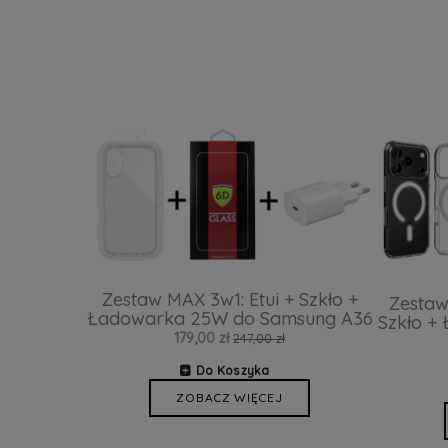
Zestaw MAX 3w1: Etui + Szkło +
Zestaw
Ładowarka 25W do Samsung A36
Szkło +
179,00 zł
247,00 zł
Do Koszyka
ZOBACZ WIĘCEJ