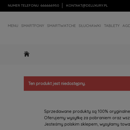
NUMER TELEFONU:
666666950
KONTAKT@DELUXURY.PL
MENU
SMARTFONY
SMARTWATCHE
SŁUCHAWKI
TABLETY
AG
AKCESORIA
OUTLET
Ten produkt jest niedostępny.
Sprzedawane produkty są 100% oryginalne, 
Oferujemy wysyłkę za pobraniem oraz wszys
Jesteśmy polskim sklepem, wysyłamy towary 