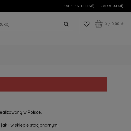
ZAREJESTRUJ SIĘ
ZALOGUJ SIĘ
0
/
0,00 zł
ealizowaną w Polsce.
jak i w sklepie stacjonarnym.