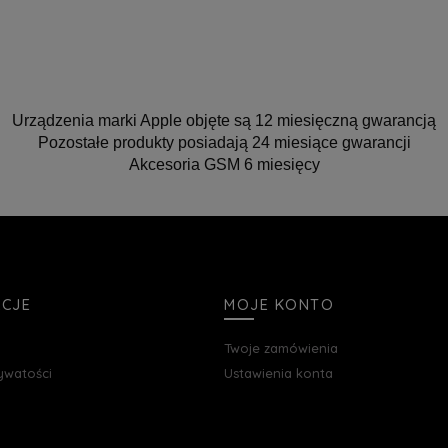
Urządzenia marki Apple objęte są 12 miesięczną gwarancją
Pozostałe produkty posiadają 24 miesiące gwarancji
Akcesoria GSM 6 miesięcy
ACJE
MOJE KONTO
Twoje zamówienia
rywatości
Ustawienia konta