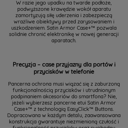
W razie jego upadku na twarde podłoże,
podwyższone krawędzie wokół aparatu
zamortyzują siłę uderzenia i zabezpieczą
wrażliwe obiektywy przed zarysowaniem i
uszkodzeniem. Satin Armor Case+™ pozwala
solidnie chronić elektronikę w nowej generacji
aparatach.
Precyzja – case przyjazny dla portów i
przycisków w telefonie
Pancerna ochrona musi wiązać się z zaburzoną
funkcjonalnością przycisków i utrudnionym
podpinaniem akcesoriów do smartfona? Nie,
jeżeli wybierzesz pancerne etui Satin Armor
Case+™ z technologią EasyClick™ Buttons.
Dopracowana w każdym detalu, zaawansowana
konstrukcja gwarantuje niezmienioną czułość i
funkcjonalność przycisków oraz swobodny