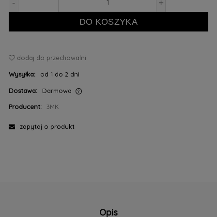
-
+
DO KOSZYKA
dodaj do przechowalni
Wysyłka:
od 1 do 2 dni
Dostawa:
Darmowa
Cena nie zawiera ewentualnych kosztów płatności
Producent:
3MK
zapytaj o produkt
Opis