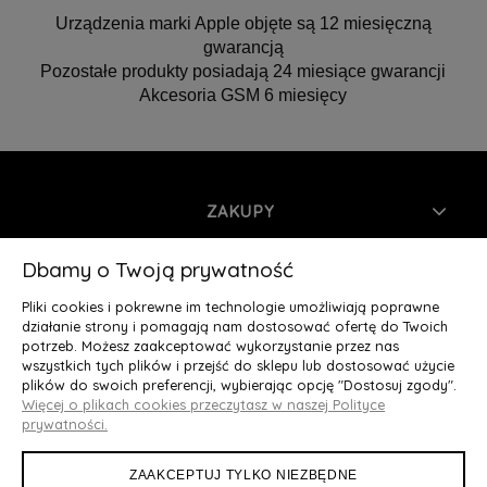
Urządzenia marki Apple objęte są 12 miesięczną
gwarancją
Pozostałe produkty posiadają 24 miesiące gwarancji
Akcesoria GSM 6 miesięcy
ZAKUPY
INFORMACJE
Dbamy o Twoją prywatność
Pliki cookies i pokrewne im technologie umożliwiają poprawne
MOJE KONTO
działanie strony i pomagają nam dostosować ofertę do Twoich
potrzeb. Możesz zaakceptować wykorzystanie przez nas
wszystkich tych plików i przejść do sklepu lub dostosować użycie
O NAS
plików do swoich preferencji, wybierając opcję "Dostosuj zgody".
Więcej o plikach cookies przeczytasz w naszej Polityce
Deluxury.pl
|| Struga 7, 90-420 Łódź, woj. łódzkie || NIP:
prywatności.
5252902064 || tel.: 666 666 950, e-mail: kontakt@deluxury.pl
ZAAKCEPTUJ TYLKO NIEZBĘDNE