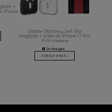
gSafe +
o iPhone
Zestaw Startowy 2w1: Etui
MagSafe + Szkło do iPhone 17 Pro
99,00 zł
199,00 zł
Do Koszyka
ZOBACZ WIĘCEJ