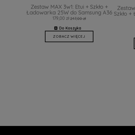
Zestaw MAX 3w1: Etui + Szkło +
Zestaw
Ładowarka 25W do Samsung A36
Szkło +
179,00 zł
247,00 zł
Do Koszyka
ZOBACZ WIĘCEJ