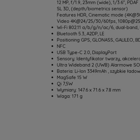
12 MP, f/1.9, 23mm (wide), 1/3.6", PDAF
SL 3D, (depth/biometrics sensor)
Features HDR, Cinematic mode (4K@3
Video 4K@24/25/30/60fps, 1080p@25/
Wi-Fi 802.11 a/b/g/n/ac/6, dual-band,
Bluetooth 5.3, A2DP, LE
Positioning GPS, GLONASS, GALILEO, B
NFC
USB Type-C 2.0, DisplayPort
Sensory: Identyfikator twarzy, akceler
Ultra Wideband 2 (UWB) Alarmowe SOS 
Bateria: Li-Ion 3349mAh , szybkie ład
MagSafe 15 W
Qi 7,5W
Wymiary: 147.6 x 71.6 x 7.8 mm
Waga: 171 g