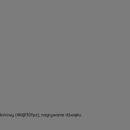
a nie zawiera ewentualnych kosztów
tności
b kinowy (4K@30fps), nagrywanie dźwięku