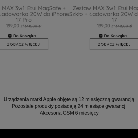
 MAX 3w1: Etui MagSafe +
Zestaw MAX 3w1: Etui Ma
 Ładowarka 20W do iPhone
Szkło + Ładowarka 20W d
17 Pro
17
199,00 zł
199,00 zł
348,00 zł
348,00 zł
Do Koszyka
Do Koszyka
ZOBACZ WIĘCEJ
ZOBACZ WIĘCEJ
Urządzenia marki Apple objęte są 12 miesięczną gwarancją
Pozostałe produkty posiadają 24 miesiące gwarancji
Akcesoria GSM 6 miesięcy