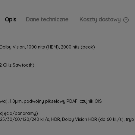
Opis
Dane techniczne
Koszty dostawy
Cen
pła
olby Vision, 1000 nits (HBM), 2000 nits (peak)
02 GHz Sawtooth)
owa), 1.0μm, podwójny pikselowy PDAF, czujnik OIS
zdjęcia/panoramy)
/30/60/120/240 kl./s, HDR, Dolby Vision HDR (do 60 kl./s), try