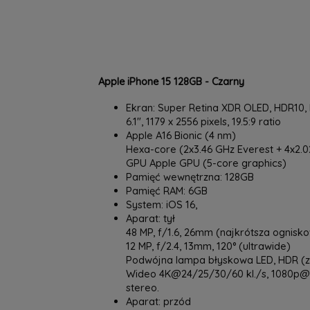
Apple iPhone 15 128GB - Czarny
Ekran: Super Retina XDR OLED, HDR10, D
6.1", 1179 x 2556 pixels, 19.5:9 ratio
Apple A16 Bionic (4 nm)
Hexa-core (2x3.46 GHz Everest + 4x2.
GPU Apple GPU (5-core graphics)
Pamięć wewnętrzna: 128GB
Pamięć RAM: 6GB
System: iOS 16,
Aparat: tył
48 MP, f/1.6, 26mm (najkrótsza ognisk
12 MP, f/2.4, 13mm, 120° (ultrawide)
Podwójna lampa błyskowa LED, HDR (
Wideo 4K@24/25/30/60 kl./s, 1080p@25
stereo.
Aparat: przód