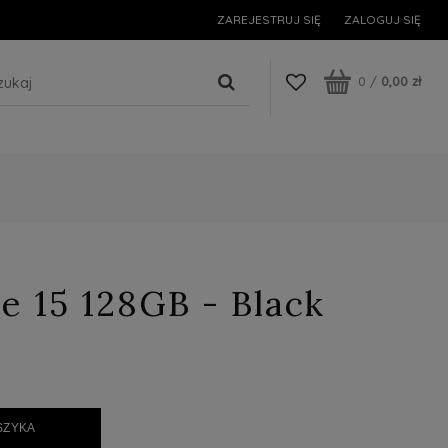
ZAREJESTRUJ SIĘ
ZALOGUJ SIĘ
0
/
0,00 zł
e 15 128GB - Black
SZYKA