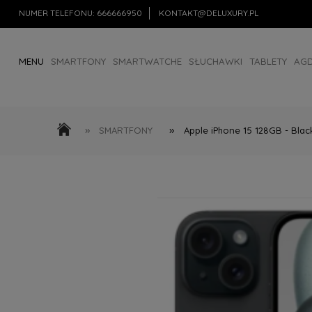
NUMER TELEFONU:
666666950
KONTAKT@DELUXURY.PL
MENU
SMARTFONY
SMARTWATCHE
SŁUCHAWKI
TABLETY
AG
AKCESORIA
OUTLET
»
»
SMARTFONY
Apple iPhone 15 128GB - Blac