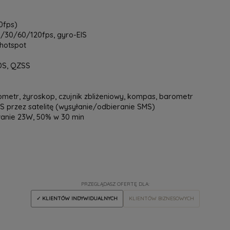
0fps)
30/60/120fps, gyro-EIS
 hotspot
DS, QZSS
ometr, żyroskop, czujnik zbliżeniowy, kompas, barometr
przez satelitę (wysyłanie/odbieranie SMS)
owanie 23W, 50% w 30 min
PRZEGLĄDASZ OFERTĘ DLA:
✓ KLIENTÓW INDYWIDUALNYCH
KLIENTÓW BIZNESOWYCH