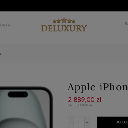
D/RTV
k
Apple iPhon
2 889,00 zł
2 889,00 zł
-
+
DO KO