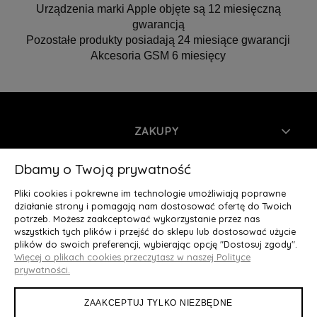
Urządzenia marki Apple objęte są 12 miesięczną
gwarancją
Pozostałe produkty posiadają 24 miesiące gwarancji
Akcesoria GSM 6 miesięcy
ZAKUPY
INFORMACJE
Dbamy o Twoją prywatność
Pliki cookies i pokrewne im technologie umożliwiają poprawne
MOJE KONTO
działanie strony i pomagają nam dostosować ofertę do Twoich
potrzeb. Możesz zaakceptować wykorzystanie przez nas
wszystkich tych plików i przejść do sklepu lub dostosować użycie
O NAS
plików do swoich preferencji, wybierając opcję "Dostosuj zgody".
Więcej o plikach cookies przeczytasz w naszej Polityce
Deluxury.pl
|| Struga 7, 90-420 Łódź, woj. łódzkie || NIP:
prywatności.
5252902064 || tel.: 666 666 950, e-mail: kontakt@deluxury.pl
ZAAKCEPTUJ TYLKO NIEZBĘDNE