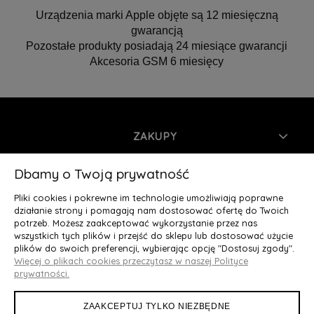
Urządzenia marki Apple objęte są 12 miesięczną
gwarancją
Pozostałe produkty posiadają 24 miesiące gwarancji
Akcesoria GSM 6 miesięcy
ZAKUPY
INFORMACJE
Dbamy o Twoją prywatność
Pliki cookies i pokrewne im technologie umożliwiają poprawne
MOJE KONTO
działanie strony i pomagają nam dostosować ofertę do Twoich
potrzeb. Możesz zaakceptować wykorzystanie przez nas
wszystkich tych plików i przejść do sklepu lub dostosować użycie
O NAS
plików do swoich preferencji, wybierając opcję "Dostosuj zgody".
Więcej o plikach cookies przeczytasz w naszej Polityce
Deluxury.pl
|| Struga 7, 90-420 Łódź, woj. łódzkie || NIP:
prywatności.
5252902064 || tel.: 666 666 950, e-mail: kontakt@deluxury.pl
ZAAKCEPTUJ TYLKO NIEZBĘDNE