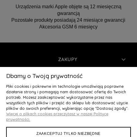
Urządzenia marki Apple objęte są 12 miesięczną
gwarancją
Pozostałe produkty posiadają 24 miesiące gwarancji
Akcesoria GSM 6 miesięcy
ZAKUPY
INFORMACJE
Dbamy o Twoją prywatność
Pliki cookies i pokrewne im technologie umożliwiają poprawne
MOJE KONTO
działanie strony i pomagają nam dostosować ofertę do Twoich
potrzeb. Możesz zaakceptować wykorzystanie przez nas
wszystkich tych plików i przejść do sklepu lub dostosować użycie
O NAS
plików do swoich preferencji, wybierając opcję "Dostosuj zgody".
Więcej o plikach cookies przeczytasz w naszej Polityce
Deluxury.pl
|| Struga 7, 90-420 Łódź, woj. łódzkie || NIP:
prywatności.
5252902064 || tel.: 666 666 950, e-mail: kontakt@deluxury.pl
ZAAKCEPTUJ TYLKO NIEZBĘDNE