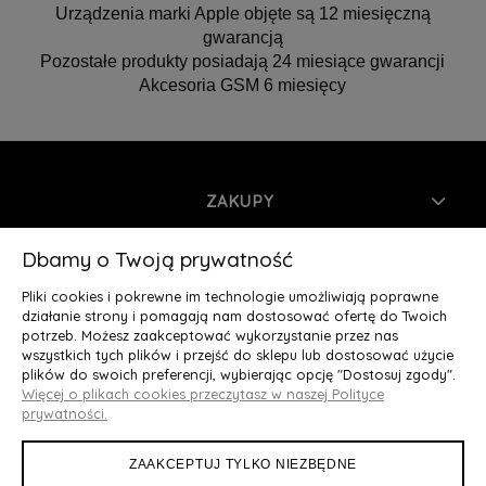
Urządzenia marki Apple objęte są 12 miesięczną
gwarancją
Pozostałe produkty posiadają 24 miesiące gwarancji
Akcesoria GSM 6 miesięcy
ZAKUPY
INFORMACJE
Dbamy o Twoją prywatność
Pliki cookies i pokrewne im technologie umożliwiają poprawne
MOJE KONTO
działanie strony i pomagają nam dostosować ofertę do Twoich
potrzeb. Możesz zaakceptować wykorzystanie przez nas
wszystkich tych plików i przejść do sklepu lub dostosować użycie
O NAS
plików do swoich preferencji, wybierając opcję "Dostosuj zgody".
Więcej o plikach cookies przeczytasz w naszej Polityce
Deluxury.pl
|| Struga 7, 90-420 Łódź, woj. łódzkie || NIP:
prywatności.
5252902064 || tel.: 666 666 950, e-mail: kontakt@deluxury.pl
ZAAKCEPTUJ TYLKO NIEZBĘDNE