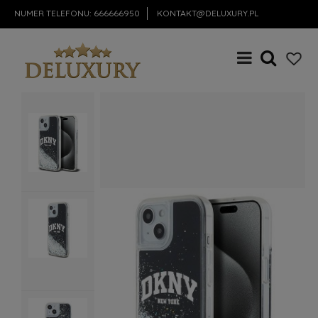
NUMER TELEFONU:
666666950
KONTAKT@DELUXURY.PL