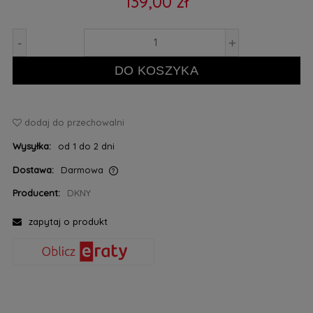
139,00 zł
-
+
DO KOSZYKA
dodaj do przechowalni
Wysyłka:
od 1 do 2 dni
Dostawa:
Darmowa
Cena nie zawiera ewentualnych kosztów płatności
Producent:
DKNY
zapytaj o produkt