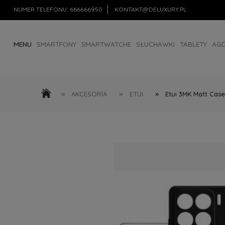
NUMER TELEFONU:
666666950
KONTAKT@DELUXURY.PL
MENU
SMARTFONY
SMARTWATCHE
SŁUCHAWKI
TABLETY
AG
AKCESORIA
OUTLET
»
»
»
AKCESORIA
ETUI
Etui 3MK Matt Case