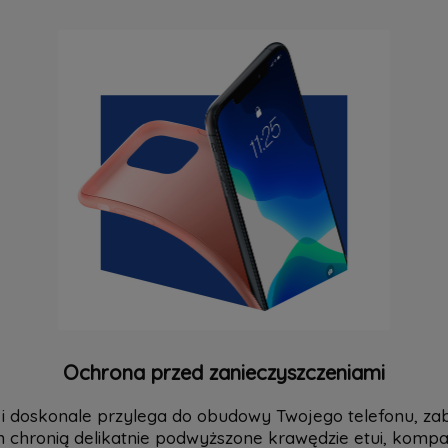
Ochrona przed zanieczyszczeniami
y i doskonale przylega do obudowy Twojego telefonu, za
n chronią delikatnie podwyższone krawędzie etui, kompat