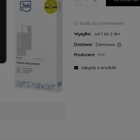
-
+
DO KOSZYKA
dodaj do przechowalni
Wysyłka:
od 1 do 2 dni
Dostawa:
Darmowa
Producent:
3MK
Cena nie zawiera ewentualnych kosztów
płatności
zapytaj o produkt