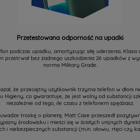
Przetestowana odporność na upadki
efon podczas upadku, amortyzując siłę uderzenia. Klasa
m przetrwał bez żadnego uszkodzenia 26 upadków z wys
norma Military Grade.
ł, że przeciętny użytkownik trzyma telefon w dłoni nie
Higieny, co gwarantuje, że jest wolny od substancji szk
niezależnie od tego, ile czasu z telefonem spędzasz.
uwadze troskę o planetę. Matt Case przeszedł pozytywn
zyjazny środowisku i mieści się w ścisłych unijnych dyr
ich i niebezpiecznych substancji (m.in. ołowiu, rtęci czy k