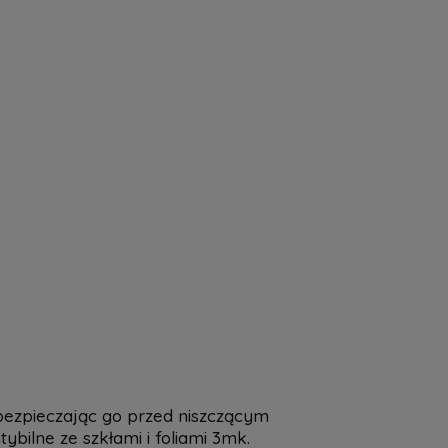
bezpieczając go przed niszczącym
ybilne ze szkłami i foliami 3mk.