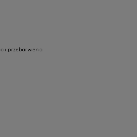
a nie zawiera ewentualnych kosztów
tności
 i przebarwienia.