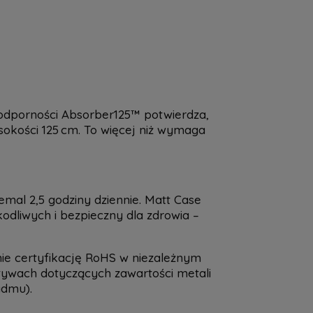
 odporności Absorber125™ potwierdza,
okości 125 cm. To więcej niż wymaga
mal 2,5 godziny dziennie. Matt Case
odliwych i bezpieczny dla zdrowia –
ie certyfikację RoHS w niezależnym
ektywach dotyczących zawartości metali
admu).