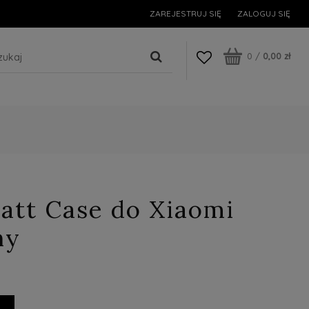
ZAREJESTRUJ SIĘ
ZALOGUJ SIĘ
0
/
0,00 zł
att Case do Xiaomi
ny