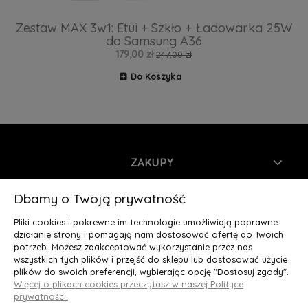
Zestaw MAX 3w1: Etui + Szkło + Ładowarka 25W
do Samsung A36
179,00 zł
247,00 zł
Do Koszyka
ZAKUPY
INFORMACJE
Dbamy o Twoją prywatność
Pliki cookies i pokrewne im technologie umożliwiają poprawne
MOJE KONTO
działanie strony i pomagają nam dostosować ofertę do Twoich
potrzeb. Możesz zaakceptować wykorzystanie przez nas
wszystkich tych plików i przejść do sklepu lub dostosować użycie
O NAS
plików do swoich preferencji, wybierając opcję "Dostosuj zgody".
Więcej o plikach cookies przeczytasz w naszej Polityce
Deluxury.pl
|| Struga 7, 90-420 Łódź, woj. łódzkie || NIP:
prywatności.
5252902064 || tel.: 666 666 950, e-mail: kontakt@deluxury.pl