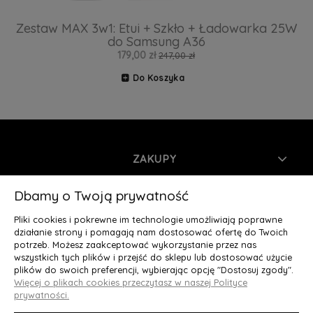
Zestaw MAX 3w1: Etui + Szkło + Ładowarka 25W
do Samsung A36
179,00 zł
247,00 zł
Do Koszyka
ZAKUPY
INFORMACJE
Dbamy o Twoją prywatność
Pliki cookies i pokrewne im technologie umożliwiają poprawne
MOJE KONTO
działanie strony i pomagają nam dostosować ofertę do Twoich
potrzeb. Możesz zaakceptować wykorzystanie przez nas
wszystkich tych plików i przejść do sklepu lub dostosować użycie
O NAS
plików do swoich preferencji, wybierając opcję "Dostosuj zgody".
Więcej o plikach cookies przeczytasz w naszej Polityce
Deluxury.pl
|| Struga 7, 90-420 Łódź, woj. łódzkie || NIP:
prywatności.
5252902064 || tel.: 666 666 950, e-mail: kontakt@deluxury.pl