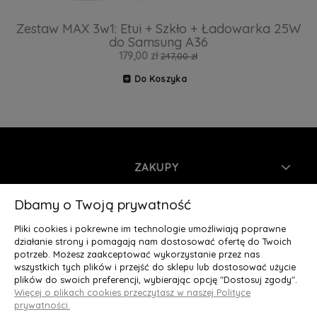
Zestaw MAX 3w1: Etui + Szkło + Ładowarka 25W
do Samsung A36
179,00 zł
247,00 zł
Do Koszyka
ZAKUPY
INFORMACJE
Dbamy o Twoją prywatność
Pliki cookies i pokrewne im technologie umożliwiają poprawne
MOJE KONTO
działanie strony i pomagają nam dostosować ofertę do Twoich
potrzeb. Możesz zaakceptować wykorzystanie przez nas
wszystkich tych plików i przejść do sklepu lub dostosować użycie
O NAS
plików do swoich preferencji, wybierając opcję "Dostosuj zgody".
Więcej o plikach cookies przeczytasz w naszej Polityce
Deluxury.pl
|| Struga 7, 90-420 Łódź, woj. łódzkie || NIP:
prywatności.
5252902064 || tel.: 666 666 950, e-mail: kontakt@deluxury.pl