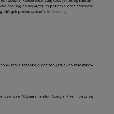
mo rosnącej konkurencji, cały czas jesteśmy liderami
ewnić obsługę na najwyższym poziomie oraz oferować
 których próżno szukać u konkurencji.
 iPhone, które zaspokoją potrzeby zarówno miłośników
 działanie. Wybierz telefon Google Pixel i ciesz się