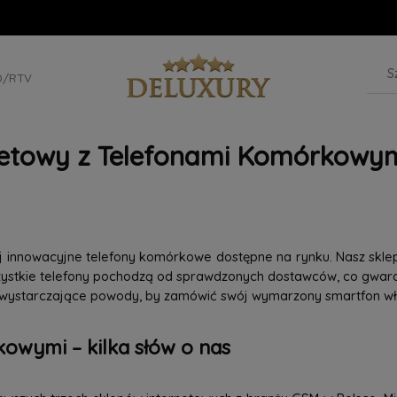
D/RTV
netowy z Telefonami Komórkowym
iej innowacyjne telefony komórkowe dostępne na rynku. Nasz skle
szystkie telefony pochodzą od sprawdzonych dostawców, co gwaran
 wystarczające powody, by zamówić swój wymarzony smartfon wła
owymi – kilka słów o nas