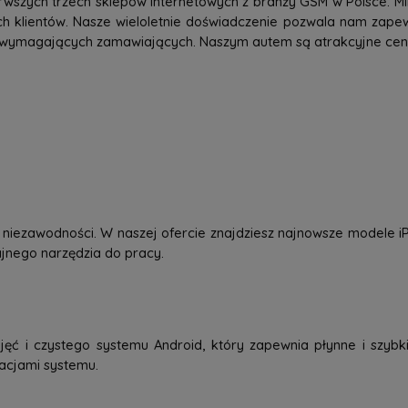
rwszych trzech sklepów internetowych z branży GSM w Polsce. Mi
h klientów. Nasze wieloletnie doświadczenie pozwala nam zap
 wymagających zamawiających. Naszym autem są atrakcyjne ceny,
 i niezawodności. W naszej ofercie znajdziesz najnowsze modele
dajnego narzędzia do pracy.
jęć i czystego systemu Android, który zapewnia płynne i szybkie
zacjami systemu.