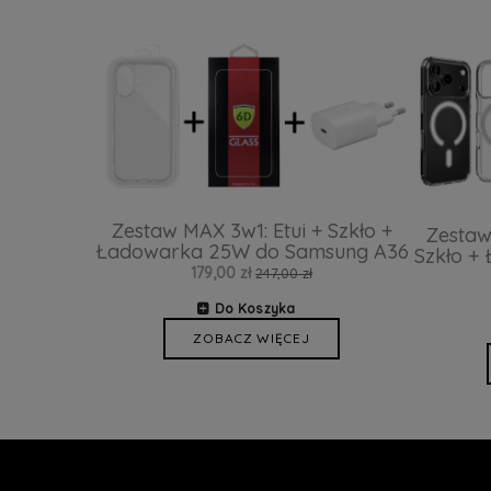
Zestaw MAX 3w1: Etui + Szkło +
Zestaw
Ładowarka 25W do Samsung A36
Szkło +
179,00 zł
247,00 zł
Do Koszyka
ZOBACZ WIĘCEJ