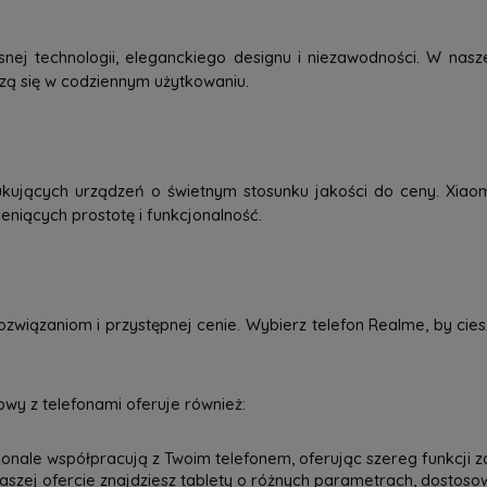
j technologii, eleganckiego designu i niezawodności. W nasze
dzą się w codziennym użytkowaniu.
kujących urządzeń o świetnym stosunku jakości do ceny. Xiao
eniących prostotę i funkcjonalność.
związaniom i przystępnej cenie. Wybierz telefon Realme, by ci
wy z telefonami oferuje również:
onale współpracują z Twoim telefonem, oferując szereg funkcji z
 naszej ofercie znajdziesz tablety o różnych parametrach, dostos