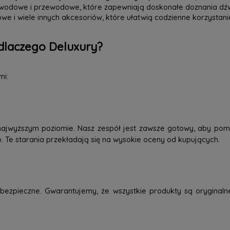
zewodowe i przewodowe, które zapewniają doskonałe doznania dź
we i wiele innych akcesoriów, które ułatwią codzienne korzystani
dlaczego Deluxury?
mi:
najwyższym poziomie. Nasz zespół jest zawsze gotowy, aby pom
o. Te starania przekładają się na wysokie oceny od kupujących.
ezpieczne. Gwarantujemy, że wszystkie produkty są oryginaln