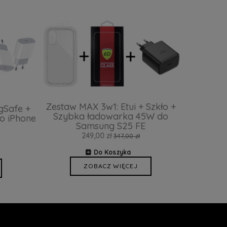
Zestaw MAX 3w1: Etui + Szkło +
gSafe +
Szybka ładowarka 45W do
o iPhone
Samsung S25 FE
249,00 zł
347,00 zł
Do Koszyka
ZOBACZ WIĘCEJ