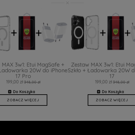
 MAX 3w1: Etui MagSafe +
Zestaw MAX 3w1: Etui Ma
 Ładowarka 20W do iPhone
Szkło + Ładowarka 20W d
17 Pro
17
199,00 zł
199,00 zł
348,00 zł
348,00 zł
Do Koszyka
Do Koszyka
ZOBACZ WIĘCEJ
ZOBACZ WIĘCEJ