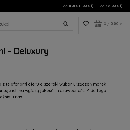
ZAREJESTRUJ SIĘ
ZALOGUJ SIĘ
0
/
0,00 zł
i - Deluxury
p z telefonami oferuje szeroki wybór urządzeń marek
tuje ich najwyższą jakość i niezawodność. A do tego
śnie u nas.