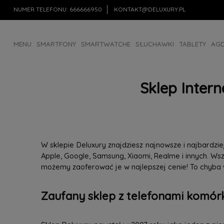
NUMER TELEFONU:
666666950
KONTAKT@DELUXURY.PL
MENU
SMARTFONY
SMARTWATCHE
SŁUCHAWKI
TABLETY
AG
AKCESORIA
OUTLET
Sklep Inter
W sklepie Deluxury znajdziesz najnowsze i najbardz
Apple, Google, Samsung, Xiaomi, Realme i innych. W
możemy zaoferować je w najlepszej cenie! To chyba
Zaufany sklep z telefonami komórk