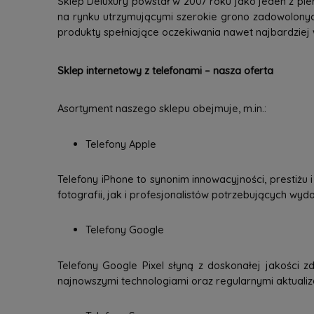
Sklep Deluxury powstał w 2007 roku jako jeden z pie
na rynku utrzymującymi szerokie grono zadowolonyc
produkty spełniające oczekiwania nawet najbardziej
Sklep internetowy z telefonami – nasza oferta
Asortyment naszego sklepu obejmuje, m.in.:
Telefony Apple
Telefony iPhone to synonim innowacyjności, prestiżu
fotografii, jak i profesjonalistów potrzebujących wy
Telefony Google
Telefony Google Pixel słyną z doskonałej jakości zd
najnowszymi technologiami oraz regularnymi aktuali