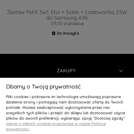
Zestaw MAX 3w1: Etui + Szkło + Ładowarka 25W
do Samsung A36
179,00 zł
247,00 zł
Do Koszyka
ZAKUPY
INFORMACJE
Dbamy o Twoją prywatność
Pliki cookies i pokrewne im technologie umożliwiają poprawne
MOJE KONTO
działanie strony i pomagają nam dostosować ofertę do Twoich
potrzeb. Możesz zaakceptować wykorzystanie przez nas
wszystkich tych plików i przejść do sklepu lub dostosować użycie
O NAS
plików do swoich preferencji, wybierając opcję "Dostosuj zgody".
Więcej o plikach cookies przeczytasz w naszej Polityce
Deluxury.pl
|| Struga 7, 90-420 Łódź, woj. łódzkie || NIP:
prywatności.
5252902064 || tel.: 666 666 950, e-mail: kontakt@deluxury.pl