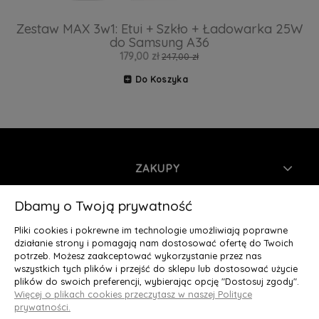
Zestaw MAX 3w1: Etui + Szkło + Ładowarka 25W
do Samsung A36
179,00 zł
247,00 zł
Do Koszyka
ZAKUPY
INFORMACJE
Dbamy o Twoją prywatność
Pliki cookies i pokrewne im technologie umożliwiają poprawne
MOJE KONTO
działanie strony i pomagają nam dostosować ofertę do Twoich
potrzeb. Możesz zaakceptować wykorzystanie przez nas
wszystkich tych plików i przejść do sklepu lub dostosować użycie
O NAS
plików do swoich preferencji, wybierając opcję "Dostosuj zgody".
Więcej o plikach cookies przeczytasz w naszej Polityce
Deluxury.pl
|| Struga 7, 90-420 Łódź, woj. łódzkie || NIP:
prywatności.
5252902064 || tel.: 666 666 950, e-mail: kontakt@deluxury.pl