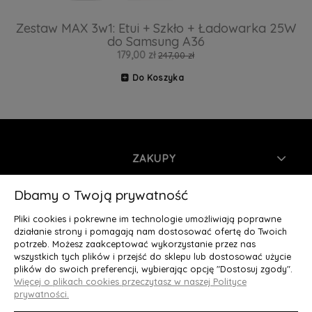
Zestaw MAX 3w1: Etui + Szkło + Ładowarka 25W
do Samsung A36
179,00 zł
247,00 zł
Do Koszyka
ZAKUPY
INFORMACJE
Dbamy o Twoją prywatność
Pliki cookies i pokrewne im technologie umożliwiają poprawne
MOJE KONTO
działanie strony i pomagają nam dostosować ofertę do Twoich
potrzeb. Możesz zaakceptować wykorzystanie przez nas
wszystkich tych plików i przejść do sklepu lub dostosować użycie
O NAS
plików do swoich preferencji, wybierając opcję "Dostosuj zgody".
Więcej o plikach cookies przeczytasz w naszej Polityce
Deluxury.pl
|| Struga 7, 90-420 Łódź, woj. łódzkie || NIP:
prywatności.
5252902064 || tel.: 666 666 950, e-mail: kontakt@deluxury.pl