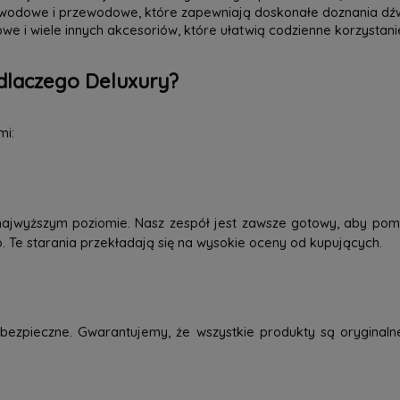
zewodowe i przewodowe, które zapewniają doskonałe doznania dź
we i wiele innych akcesoriów, które ułatwią codzienne korzystani
dlaczego Deluxury?
mi:
najwyższym poziomie. Nasz zespół jest zawsze gotowy, aby pom
o. Te starania przekładają się na wysokie oceny od kupujących.
ezpieczne. Gwarantujemy, że wszystkie produkty są oryginaln