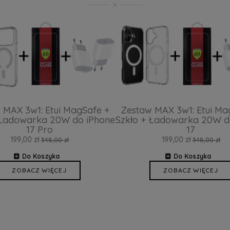
 MAX 3w1: Etui MagSafe +
Zestaw MAX 3w1: Etui Ma
 Ładowarka 20W do iPhone
Szkło + Ładowarka 20W d
17 Pro
17
199,00 zł
199,00 zł
348,00 zł
348,00 zł
Do Koszyka
Do Koszyka
ZOBACZ WIĘCEJ
ZOBACZ WIĘCEJ