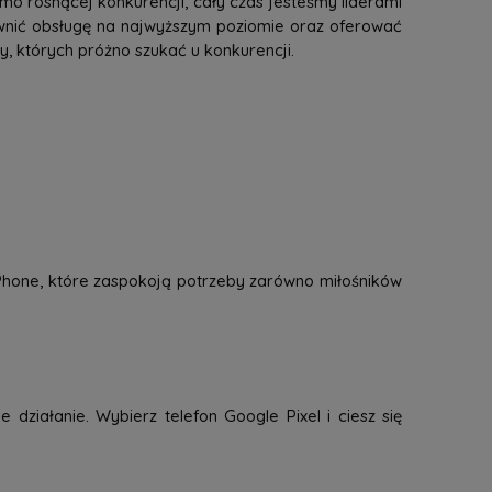
mo rosnącej konkurencji, cały czas jesteśmy liderami
ewnić obsługę na najwyższym poziomie oraz oferować
 których próżno szukać u konkurencji.
 iPhone, które zaspokoją potrzeby zarówno miłośników
 działanie. Wybierz telefon Google Pixel i ciesz się