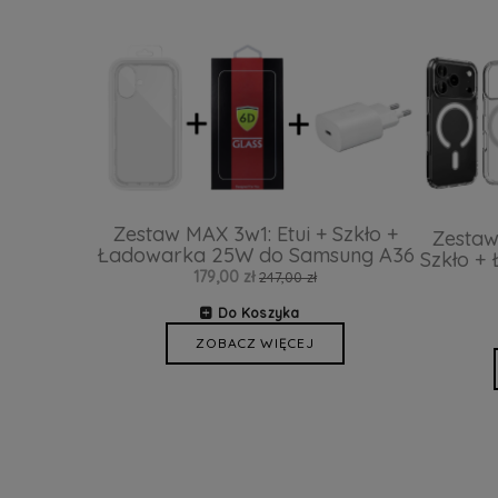
Zestaw MAX 3w1: Etui + Szkło +
Zestaw
Ładowarka 25W do Samsung A36
Szkło +
179,00 zł
247,00 zł
Do Koszyka
ZOBACZ WIĘCEJ