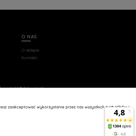
O NAS
O sklepie
Kontakt
ail: kontakt@deluxury.pl
esz zaakceptować wykorzystanie przez nas wszystkich tych plików i