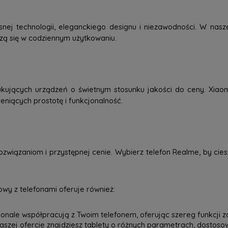
j technologii, eleganckiego designu i niezawodności. W nasze
dzą się w codziennym użytkowaniu.
kujących urządzeń o świetnym stosunku jakości do ceny. Xiao
eniących prostotę i funkcjonalność.
związaniom i przystępnej cenie. Wybierz telefon Realme, by ci
wy z telefonami oferuje również:
onale współpracują z Twoim telefonem, oferując szereg funkcji z
 naszej ofercie znajdziesz tablety o różnych parametrach, dostos