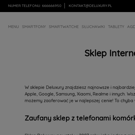
NUMER TELEFONU:
666666950
KONTAKT@DELUXURY.PL
MENU
SMARTFONY
SMARTWATCHE
SŁUCHAWKI
TABLETY
AG
AKCESORIA
OUTLET
Sklep Inter
W sklepie Deluxury znajdziesz najnowsze i najbardz
Apple, Google, Samsung, Xiaomi, Realme i innych. W
możemy zaoferować je w najlepszej cenie! To chyba
Zaufany sklep z telefonami komórk