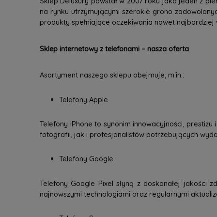
Sklep Deluxury powstał w 2007 roku jako jeden z pie
na rynku utrzymującymi szerokie grono zadowolonyc
produkty spełniające oczekiwania nawet najbardziej
Sklep internetowy z telefonami – nasza oferta
Asortyment naszego sklepu obejmuje, m.in.:
Telefony Apple
Telefony iPhone to synonim innowacyjności, prestiżu
fotografii, jak i profesjonalistów potrzebujących wy
Telefony Google
Telefony Google Pixel słyną z doskonałej jakości zd
najnowszymi technologiami oraz regularnymi aktuali