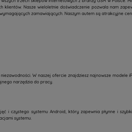
rwszych trzech sklepów internetowych z branży GSM w Polsce. Mi
h klientów. Nasze wieloletnie doświadczenie pozwala nam zap
 wymagających zamawiających. Naszym autem są atrakcyjne ceny,
 i niezawodności. W naszej ofercie znajdziesz najnowsze modele
dajnego narzędzia do pracy.
jęć i czystego systemu Android, który zapewnia płynne i szybkie
zacjami systemu.