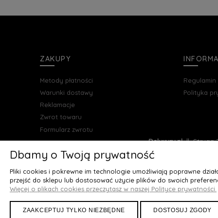
ZAKUPY
INFORM
Metody płatności
Regulamin
Warunki dostawy
Polityka p
Reklamacje
Zwrot towaru
Formularz zwrotu
Deluxury.pl
|| Struga 7
Dbamy o Twoją prywatność
Pliki cookies i pokrewne im technologie umożliwiają poprawne dzia
przejść do sklepu lub dostosować użycie plików do swoich preferenc
Więcej o plikach cookies przeczytasz w naszej Polityce prywatności.
ZAAKCEPTUJ TYLKO NIEZBĘDNE
DOSTOSUJ ZGODY