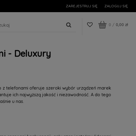
ZAREJESTRUJ SIĘ
ZALOGUJ SIĘ
0
/
0,00 zł
i - Deluxury
p z telefonami oferuje szeroki wybór urządzeń marek
tuje ich najwyższą jakość i niezawodność. A do tego
śnie u nas.