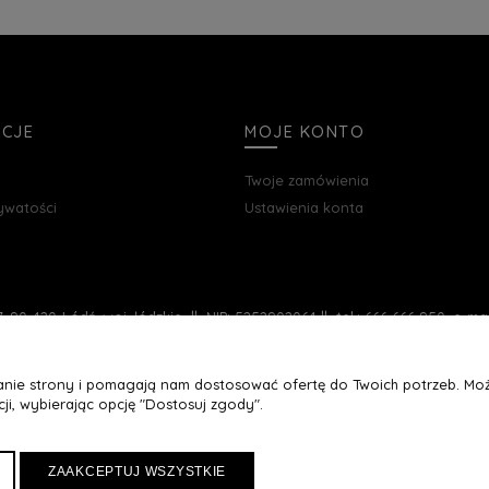
ACJE
MOJE KONTO
Twoje zamówienia
rywatości
Ustawienia konta
, 90-420 Łódź, woj. łódzkie || NIP: 5252902064 || tel.: 666 666 950, e-m
łanie strony i pomagają nam dostosować ofertę do Twoich potrzeb. Moż
ji, wybierając opcję "Dostosuj zgody".
ZAAKCEPTUJ WSZYSTKIE
Maxsote
Rocoto Theme. All rights reserved