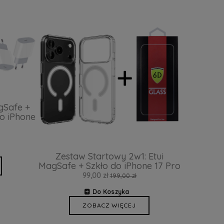
gSafe +
o iPhone
Zestaw Startowy 2w1: Etui
MagSafe + Szkło do iPhone 17 Pro
99,00 zł
199,00 zł
Do Koszyka
ZOBACZ WIĘCEJ