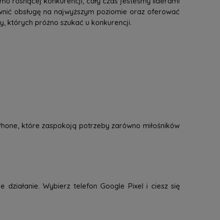
mo rosnącej konkurencji, cały czas jesteśmy liderami
ewnić obsługę na najwyższym poziomie oraz oferować
 których próżno szukać u konkurencji.
 iPhone, które zaspokoją potrzeby zarówno miłośników
 działanie. Wybierz telefon Google Pixel i ciesz się