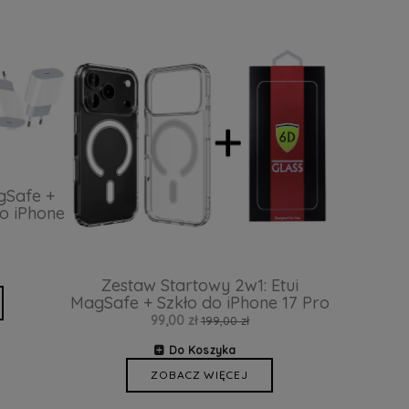
gSafe +
o iPhone
Zestaw Startowy 2w1: Etui
MagSafe + Szkło do iPhone 17 Pro
99,00 zł
199,00 zł
Do Koszyka
ZOBACZ WIĘCEJ