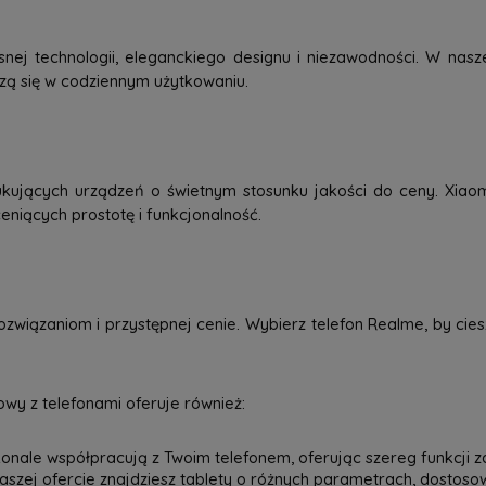
j technologii, eleganckiego designu i niezawodności. W nasze
dzą się w codziennym użytkowaniu.
kujących urządzeń o świetnym stosunku jakości do ceny. Xiao
eniących prostotę i funkcjonalność.
związaniom i przystępnej cenie. Wybierz telefon Realme, by ci
wy z telefonami oferuje również:
onale współpracują z Twoim telefonem, oferując szereg funkcji z
 naszej ofercie znajdziesz tablety o różnych parametrach, dostos