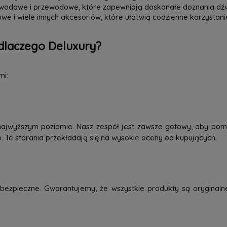
zewodowe i przewodowe, które zapewniają doskonałe doznania dź
we i wiele innych akcesoriów, które ułatwią codzienne korzystani
dlaczego Deluxury?
mi:
najwyższym poziomie. Nasz zespół jest zawsze gotowy, aby pom
o. Te starania przekładają się na wysokie oceny od kupujących.
ezpieczne. Gwarantujemy, że wszystkie produkty są oryginaln