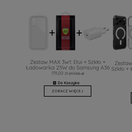
Zestaw MAX 3w1: Etui + Szkło +
Zestaw
Ładowarka 25W do Samsung A36
Szkło +
179,00 zł
247,00 zł
Do Koszyka
ZOBACZ WIĘCEJ