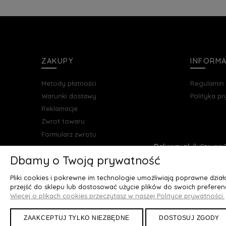
ZAKUPY
INFORM
Metody płatności
Regulamin
Warunki dostawy
Polityka p
Reklamacje
Zwrot towaru
Formularz zwrotu
Deluxury.pl
|| Struga 7
Dbamy o Twoją prywatność
Pliki cookies i pokrewne im technologie umożliwiają poprawne dzia
przejść do sklepu lub dostosować użycie plików do swoich preferenc
Więcej o plikach cookies przeczytasz w naszej Polityce prywatności.
ZAAKCEPTUJ TYLKO NIEZBĘDNE
DOSTOSUJ ZGODY