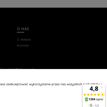
O NAS
O sklepie
Kontakt
ail: kontakt@deluxury.pl
esz zaakceptować wykorzystanie przez nas wszystkich tych plików i