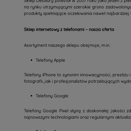
Sklep Deluxury powstał w 2007 roku jako jeden z pie
na rynku utrzymującymi szerokie grono zadowolonyc
produkty spełniające oczekiwania nawet najbardziej
Sklep internetowy z telefonami – nasza oferta
Asortyment naszego sklepu obejmuje, m.in.:
Telefony Apple
Telefony iPhone to synonim innowacyjności, prestiżu
fotografii, jak i profesjonalistów potrzebujących wy
Telefony Google
Telefony Google Pixel słyną z doskonałej jakości zd
najnowszymi technologiami oraz regularnymi aktuali