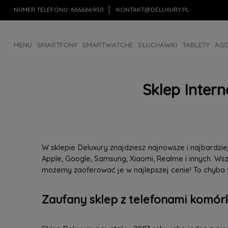
NUMER TELEFONU:
666666950
KONTAKT@DELUXURY.PL
MENU
SMARTFONY
SMARTWATCHE
SŁUCHAWKI
TABLETY
AG
AKCESORIA
OUTLET
Sklep Inter
W sklepie Deluxury znajdziesz najnowsze i najbardz
Apple, Google, Samsung, Xiaomi, Realme i innych. W
możemy zaoferować je w najlepszej cenie! To chyba
Zaufany sklep z telefonami komórk