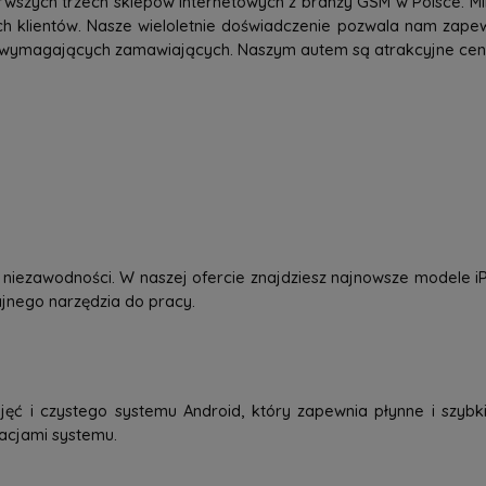
rwszych trzech sklepów internetowych z branży GSM w Polsce. Mi
h klientów. Nasze wieloletnie doświadczenie pozwala nam zap
 wymagających zamawiających. Naszym autem są atrakcyjne ceny,
 i niezawodności. W naszej ofercie znajdziesz najnowsze modele
dajnego narzędzia do pracy.
jęć i czystego systemu Android, który zapewnia płynne i szybkie
zacjami systemu.