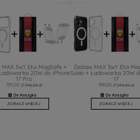
 MAX 3w1: Etui MagSafe +
Zestaw MAX 3w1: Etui Ma
 Ładowarka 20W do iPhone
Szkło + Ładowarka 20W d
17 Pro
17
199,00 zł
199,00 zł
348,00 zł
348,00 zł
Do Koszyka
Do Koszyka
ZOBACZ WIĘCEJ
ZOBACZ WIĘCEJ