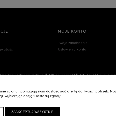
ACJE
MOJE KONTO
Twoje zamówienia
rywatości
Ustawienia konta
, 90-420 Łódź, woj. łódzkie || NIP: 5252902064 || tel.: 666 666 950, e-m
łanie strony i pomagają nam dostosować ofertę do Twoich potrzeb. Moż
ji, wybierając opcję "Dostosuj zgody".
ZAAKCEPTUJ WSZYSTKIE
Maxsote
Rocoto Theme. All rights reserved