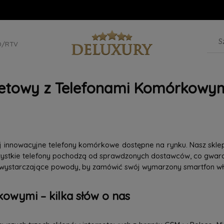
D/RTV
netowy z Telefonami Komórkowym
iej innowacyjne telefony komórkowe dostępne na rynku. Nasz skle
szystkie telefony pochodzą od sprawdzonych dostawców, co gwaran
 wystarczające powody, by zamówić swój wymarzony smartfon wła
owymi – kilka słów o nas