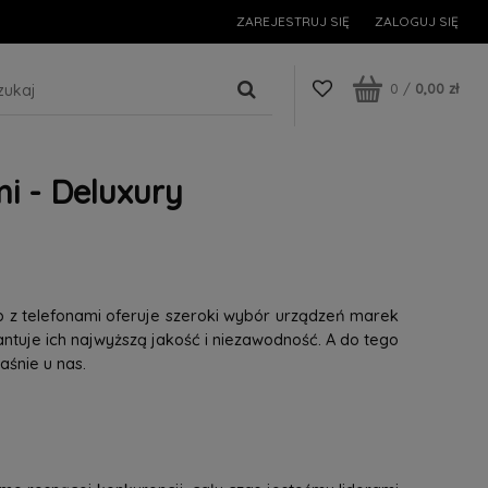
ZAREJESTRUJ SIĘ
ZALOGUJ SIĘ
0
/
0,00 zł
i - Deluxury
p z telefonami oferuje szeroki wybór urządzeń marek
tuje ich najwyższą jakość i niezawodność. A do tego
śnie u nas.