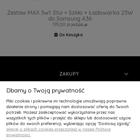
Zestaw MAX 3w1: Etui + Szkło + Ładowarka 25W
do Samsung A36
179,00 zł
247,00 zł
Do Koszyka
ZAKUPY
INFORMACJE
Dbamy o Twoją prywatność
Pliki cookies i pokrewne im technologie umożliwiają poprawne
MOJE KONTO
działanie strony i pomagają nam dostosować ofertę do Twoich
potrzeb. Możesz zaakceptować wykorzystanie przez nas
wszystkich tych plików i przejść do sklepu lub dostosować użycie
O NAS
plików do swoich preferencji, wybierając opcję "Dostosuj zgody".
Więcej o plikach cookies przeczytasz w naszej Polityce
Deluxury.pl
|| Struga 7, 90-420 Łódź, woj. łódzkie || NIP:
prywatności.
5252902064 || tel.: 666 666 950, e-mail: kontakt@deluxury.pl