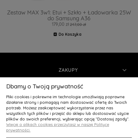
Zestaw MAX 3w1: Etui + Szkło + Ładowarka 25W
do Samsung A36
179,00 zł
247,00 zł
Do Koszyka
ZAKUPY
INFORMACJE
Dbamy o Twoją prywatność
Pliki cookies i pokrewne im technologie umożliwiają poprawne
MOJE KONTO
działanie strony i pomagają nam dostosować ofertę do Twoich
potrzeb. Możesz zaakceptować wykorzystanie przez nas
wszystkich tych plików i przejść do sklepu lub dostosować użycie
O NAS
plików do swoich preferencji, wybierając opcję "Dostosuj zgody".
Więcej o plikach cookies przeczytasz w naszej Polityce
Deluxury.pl
|| Struga 7, 90-420 Łódź, woj. łódzkie || NIP:
prywatności.
5252902064 || tel.: 666 666 950, e-mail: kontakt@deluxury.pl