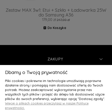
Zestaw MAX 3w1: Etui + Szkło + Ładowarka 25W
do Samsung A36
179,00 zł
247,00 zł
Do Koszyka
ZAKUPY
INFORMACJE
Dbamy o Twoją prywatność
Pliki cookies i pokrewne im technologie umożliwiają poprawne
MOJE KONTO
działanie strony i pomagają nam dostosować ofertę do Twoich
potrzeb. Możesz zaakceptować wykorzystanie przez nas
wszystkich tych plików i przejść do sklepu lub dostosować użycie
O NAS
plików do swoich preferencji, wybierając opcję "Dostosuj zgody".
Więcej o plikach cookies przeczytasz w naszej Polityce
Deluxury.pl
|| Struga 7, 90-420 Łódź, woj. łódzkie || NIP:
prywatności.
5252902064 || tel.: 666 666 950, e-mail: kontakt@deluxury.pl