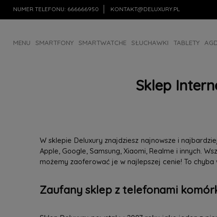
NUMER TELEFONU:
666666950
KONTAKT@DELUXURY.PL
MENU
SMARTFONY
SMARTWATCHE
SŁUCHAWKI
TABLETY
AG
AKCESORIA
OUTLET
Sklep Inter
W sklepie Deluxury znajdziesz najnowsze i najbardz
Apple, Google, Samsung, Xiaomi, Realme i innych. W
możemy zaoferować je w najlepszej cenie! To chyba
Zaufany sklep z telefonami komórk