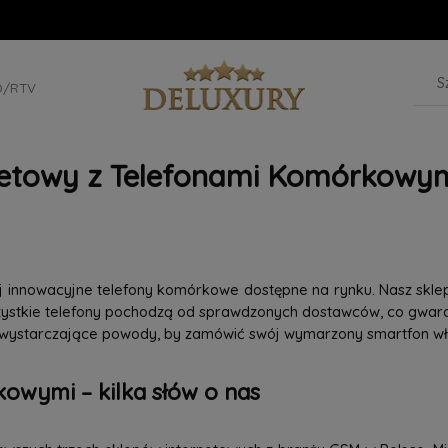
D/RTV
netowy z Telefonami Komórkowym
iej innowacyjne telefony komórkowe dostępne na rynku. Nasz skle
szystkie telefony pochodzą od sprawdzonych dostawców, co gwaran
 wystarczające powody, by zamówić swój wymarzony smartfon wła
owymi – kilka słów o nas