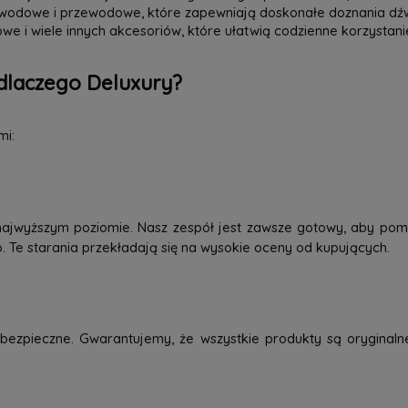
zewodowe i przewodowe, które zapewniają doskonałe doznania dź
we i wiele innych akcesoriów, które ułatwią codzienne korzystani
dlaczego Deluxury?
mi:
najwyższym poziomie. Nasz zespół jest zawsze gotowy, aby pom
o. Te starania przekładają się na wysokie oceny od kupujących.
ezpieczne. Gwarantujemy, że wszystkie produkty są oryginaln