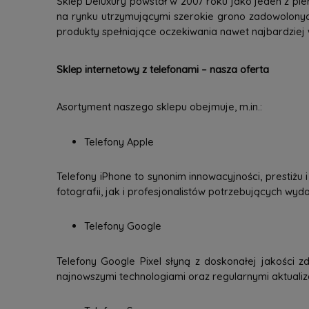
Sklep Deluxury powstał w 2007 roku jako jeden z pie
na rynku utrzymującymi szerokie grono zadowolonyc
produkty spełniające oczekiwania nawet najbardziej
Sklep internetowy z telefonami – nasza oferta
Asortyment naszego sklepu obejmuje, m.in.:
Telefony Apple
Telefony iPhone to synonim innowacyjności, prestiżu
fotografii, jak i profesjonalistów potrzebujących wy
Telefony Google
Telefony Google Pixel słyną z doskonałej jakości zd
najnowszymi technologiami oraz regularnymi aktuali