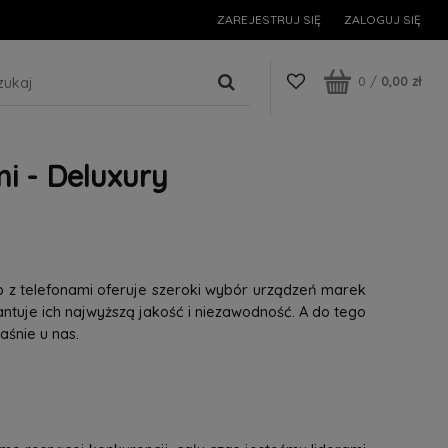
ZAREJESTRUJ SIĘ
ZALOGUJ SIĘ
0
/
0,00 zł
i - Deluxury
p z telefonami oferuje szeroki wybór urządzeń marek
tuje ich najwyższą jakość i niezawodność. A do tego
śnie u nas.