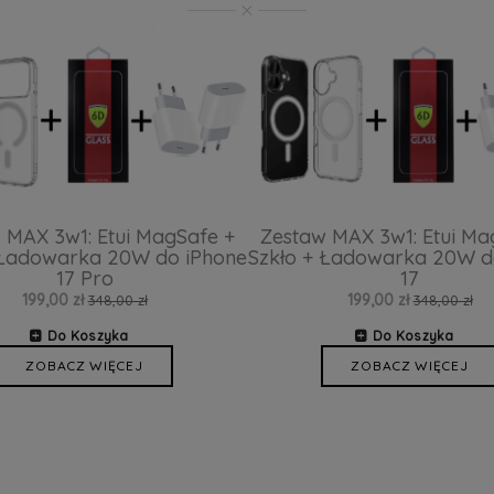
 MAX 3w1: Etui MagSafe +
Zestaw MAX 3w1: Etui Ma
 Ładowarka 20W do iPhone
Szkło + Ładowarka 20W d
17 Pro
17
199,00 zł
199,00 zł
348,00 zł
348,00 zł
Do Koszyka
Do Koszyka
ZOBACZ WIĘCEJ
ZOBACZ WIĘCEJ