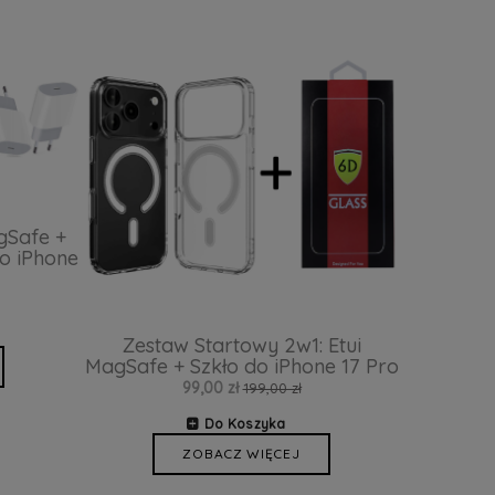
gSafe +
o iPhone
Zestaw Startowy 2w1: Etui
MagSafe + Szkło do iPhone 17 Pro
99,00 zł
199,00 zł
Do Koszyka
ZOBACZ WIĘCEJ