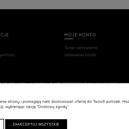
ACJE
MOJE KONTO
Twoje zamówienia
rywatości
Ustawienia konta
, 90-420 Łódź, woj. łódzkie || NIP: 5252902064 || tel.: 666 666 950, e-m
łanie strony i pomagają nam dostosować ofertę do Twoich potrzeb. Moż
ji, wybierając opcję "Dostosuj zgody".
ZAAKCEPTUJ WSZYSTKIE
Maxsote
Rocoto Theme. All rights reserved