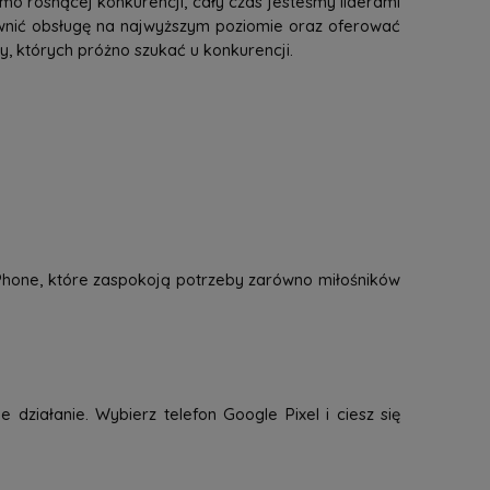
mo rosnącej konkurencji, cały czas jesteśmy liderami
ewnić obsługę na najwyższym poziomie oraz oferować
 których próżno szukać u konkurencji.
 iPhone, które zaspokoją potrzeby zarówno miłośników
 działanie. Wybierz telefon Google Pixel i ciesz się