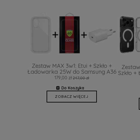
Zestaw MAX 3w1: Etui + Szkło +
Zestaw
Ładowarka 25W do Samsung A36
Szkło +
179,00 zł
247,00 zł
Do Koszyka
ZOBACZ WIĘCEJ