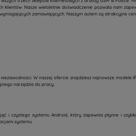
rwszych trzech sklepów internetowych z branży GSM w Polsce. Mi
h klientów. Nasze wieloletnie doświadczenie pozwala nam zap
 wymagających zamawiających. Naszym autem są atrakcyjne ceny,
 i niezawodności. W naszej ofercie znajdziesz najnowsze modele
dajnego narzędzia do pracy.
jęć i czystego systemu Android, który zapewnia płynne i szybkie
zacjami systemu.