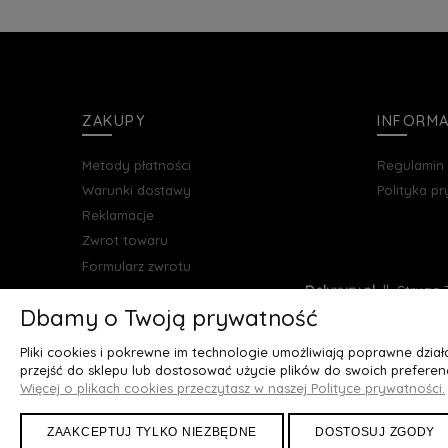
ZAKUPY
INFORM
Metody płatności
Regulamin
Warunki dostawy
Polityka p
Reklamacje
Zwrot towaru
Formularz zwrotu
Deluxury.pl
|| Struga 7
Dbamy o Twoją prywatność
Pliki cookies i pokrewne im technologie umożliwiają poprawne dzia
przejść do sklepu lub dostosować użycie plików do swoich preferenc
Więcej o plikach cookies przeczytasz w naszej Polityce prywatności.
ZAAKCEPTUJ TYLKO NIEZBĘDNE
DOSTOSUJ ZGODY