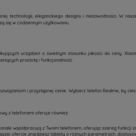
j technologii, eleganckiego designu i niezawodności. W nasze
dzą się w codziennym użytkowaniu.
kujących urządzeń o świetnym stosunku jakości do ceny. Xiao
eniących prostotę i funkcjonalność.
związaniom i przystępnej cenie. Wybierz telefon Realme, by ci
wy z telefonami oferuje również:
onale współpracują z Twoim telefonem, oferując szereg funkcji z
 naszej ofercie znajdziesz tablety o różnych parametrach, dostos