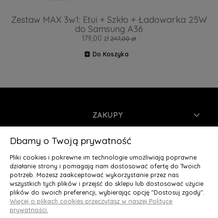
Zestaw MAX 3w1: Etui + Szkło + Ładowarka 25W
do Samsung A36
179,00 zł
247,00 zł
Do Koszyka
ZAKUPY
INFORMACJE
Dbamy o Twoją prywatność
Pliki cookies i pokrewne im technologie umożliwiają poprawne
MOJE KONTO
działanie strony i pomagają nam dostosować ofertę do Twoich
potrzeb. Możesz zaakceptować wykorzystanie przez nas
wszystkich tych plików i przejść do sklepu lub dostosować użycie
O NAS
plików do swoich preferencji, wybierając opcję "Dostosuj zgody".
Więcej o plikach cookies przeczytasz w naszej Polityce
Deluxury.pl
|| Struga 7, 90-420 Łódź, woj. łódzkie || NIP:
prywatności.
5252902064 || tel.: 666 666 950, e-mail: kontakt@deluxury.pl