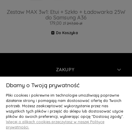
Zestaw MAX 3w1: Etui + Szkło + Ładowarka 25W
do Samsung A36
179,00 zł
247,00 zł
Do Koszyka
ZAKUPY
INFORMACJE
Dbamy o Twoją prywatność
Pliki cookies i pokrewne im technologie umożliwiają poprawne
MOJE KONTO
działanie strony i pomagają nam dostosować ofertę do Twoich
potrzeb. Możesz zaakceptować wykorzystanie przez nas
wszystkich tych plików i przejść do sklepu lub dostosować użycie
O NAS
plików do swoich preferencji, wybierając opcję "Dostosuj zgody".
Więcej o plikach cookies przeczytasz w naszej Polityce
Deluxury.pl
|| Struga 7, 90-420 Łódź, woj. łódzkie || NIP:
prywatności.
5252902064 || tel.: 666 666 950, e-mail: kontakt@deluxury.pl