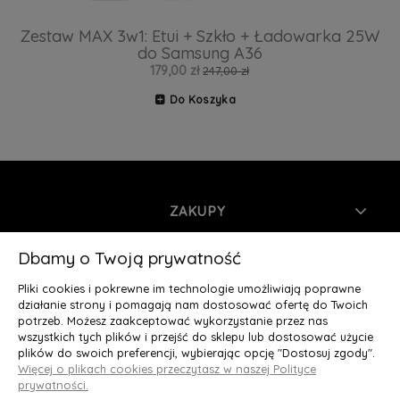
Zestaw MAX 3w1: Etui + Szkło + Ładowarka 25W
do Samsung A36
179,00 zł
247,00 zł
Do Koszyka
ZAKUPY
INFORMACJE
Dbamy o Twoją prywatność
Pliki cookies i pokrewne im technologie umożliwiają poprawne
MOJE KONTO
działanie strony i pomagają nam dostosować ofertę do Twoich
potrzeb. Możesz zaakceptować wykorzystanie przez nas
wszystkich tych plików i przejść do sklepu lub dostosować użycie
O NAS
plików do swoich preferencji, wybierając opcję "Dostosuj zgody".
Więcej o plikach cookies przeczytasz w naszej Polityce
Deluxury.pl
|| Struga 7, 90-420 Łódź, woj. łódzkie || NIP:
prywatności.
5252902064 || tel.: 666 666 950, e-mail: kontakt@deluxury.pl