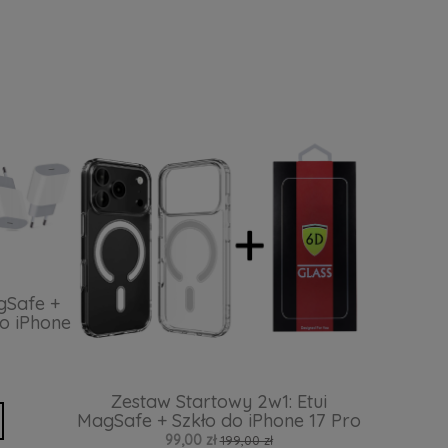
gSafe +
o iPhone
Zestaw Startowy 2w1: Etui
MagSafe + Szkło do iPhone 17 Pro
99,00 zł
199,00 zł