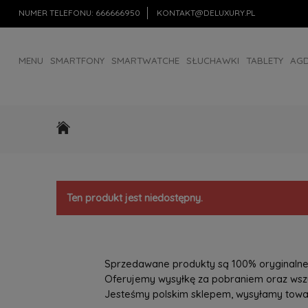
NUMER TELEFONU:
666666950
KONTAKT@DELUXURY.PL
MENU
SMARTFONY
SMARTWATCHE
SŁUCHAWKI
TABLETY
AG
AKCESORIA
OUTLET
Ten produkt jest niedostępny.
Sprzedawane produkty są 100% oryginalne, 
Oferujemy wysyłkę za pobraniem oraz wszys
Jesteśmy polskim sklepem, wysyłamy towary 