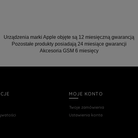
Urządzenia marki Apple objęte są 12 miesięczną gwarancją
Pozostałe produkty posiadają 24 miesiące gwarancji
Akcesoria GSM 6 miesięcy
ACJE
MOJE KONTO
Twoje zamówienia
rywatości
Ustawienia konta