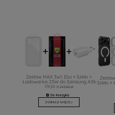
Zestaw MAX 3w1: Etui + Szkło +
Zestaw
Ładowarka 25W do Samsung A36
Szkło +
179,00 zł
247,00 zł
Do Koszyka
ZOBACZ WIĘCEJ