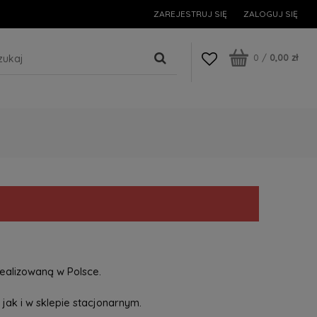
ZAREJESTRUJ SIĘ
ZALOGUJ SIĘ
0
/
0,00 zł
ealizowaną w Polsce.
jak i w sklepie stacjonarnym.